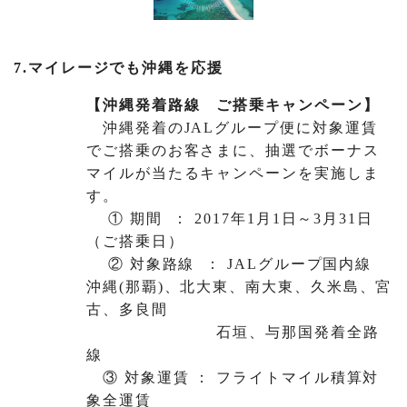
7.マイレージでも沖縄を応援
【沖縄発着路線 ご搭乗キャンペーン】
沖縄発着のJALグループ便に対象運賃
でご搭乗のお客さまに、抽選でボーナス
マイルが当たるキャンペーンを実施しま
す。
① 期間 ： 2017年1月1日～3月31日
（ご搭乗日）
② 対象路線 ： JALグループ国内線
沖縄(那覇)、北大東、南大東、久米島、宮
古、多良間
石垣、与那国発着全路
線
③ 対象運賃 ： フライトマイル積算対
象全運賃