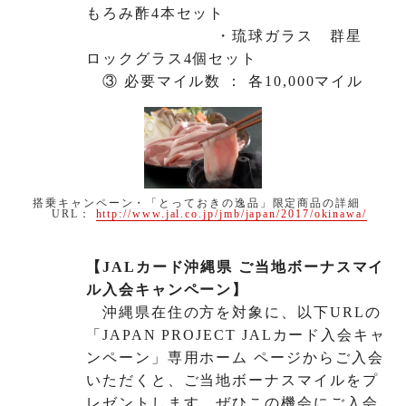
もろみ酢4本セット
・琉球ガラス 群星
ロックグラス4個セット
③ 必要マイル数 ： 各10,000マイル
搭乗キャンペーン・「とっておきの逸品」限定商品の詳細
URL：
http://www.jal.co.jp/jmb/japan/2017/okinawa/
【JALカード沖縄県 ご当地ボーナスマイ
ル入会キャンペーン】
沖縄県在住の方を対象に、以下URLの
「JAPAN PROJECT JALカード入会キャ
ンペーン」専用ホーム ページからご入会
いただくと、ご当地ボーナスマイルをプ
レゼントします。ぜひこの機会にご入会