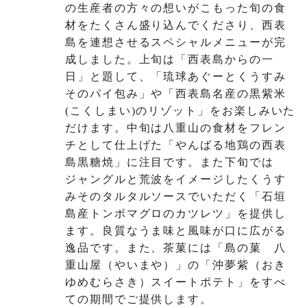
の生産者の方々の想いがこもった旬の食
材をたくさん盛り込んでくださり、西表
島を連想させるスペシャルメニューが完
成しました。上旬は「西表島からの一
日」と題して、「琉球あぐーとくうすみ
そのパイ包み」や「西表島名産の黒紫米
(こくしまい)のリゾット」をお楽しみいた
だけます。中旬は八重山の食材をフレン
チとして仕上げた「やんばる地鶏の西表
島黒糖焼」に注目です。また下旬では
ジャングルと荒波をイメージしたくうす
みそのタルタルソースでいただく「石垣
島産トンボマグロのカツレツ」を提供し
ます。良質なうま味と風味が口に広がる
逸品です。また、茶菓には「島の菓 八
重山屋（やいまや）」の「沖夢紫（おき
ゆめむらさき）スイートポテト」をすべ
ての期間でご提供します。