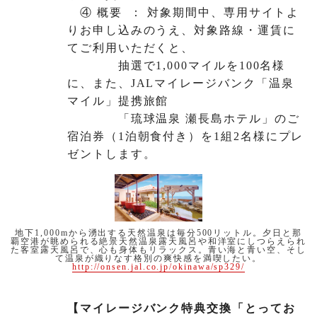
④ 概要 ： 対象期間中、専用サイトよ
りお申し込みのうえ、対象路線・運賃に
てご利用いただくと、
抽選で1,000マイルを100名様
に、また、JALマイレージバンク「温泉
マイル」提携旅館
「琉球温泉 瀬長島ホテル」のご
宿泊券（1泊朝食付き）を1組2名様にプレ
ゼントします。
地下1,000mから湧出する天然温泉は毎分500リットル。夕日と那
覇空港が眺められる絶景天然温泉露天風呂や和洋室にしつらえられ
た客室露天風呂で、心も身体もリラックス。青い海と青い空、そし
て温泉が織りなす格別の爽快感を満喫したい。
http://onsen.jal.co.jp/okinawa/sp329/
【マイレージバンク特典交換「とってお