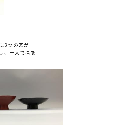
に2つの盃が
し、一人で肴を