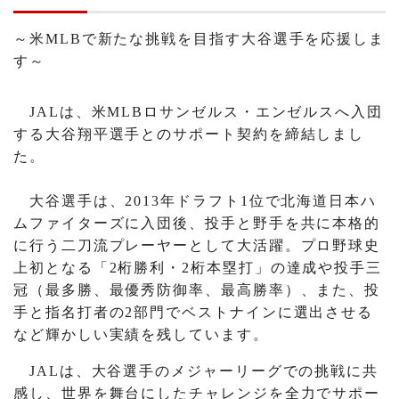
～米MLBで新たな挑戦を目指す大谷選手を応援しま
す～
JALは、米MLBロサンゼルス・エンゼルスへ入団
する大谷翔平選手とのサポート契約を締結しまし
た。
大谷選手は、2013年ドラフト1位で北海道日本ハ
ムファイターズに入団後、投手と野手を共に本格的
に行う二刀流プレーヤーとして大活躍。プロ野球史
上初となる「2桁勝利・2桁本塁打」の達成や投手三
冠（最多勝、最優秀防御率、最高勝率）、また、投
手と指名打者の2部門でベストナインに選出させる
など輝かしい実績を残しています。
JALは、大谷選手のメジャーリーグでの挑戦に共
感し、世界を舞台にしたチャレンジを全力でサポー