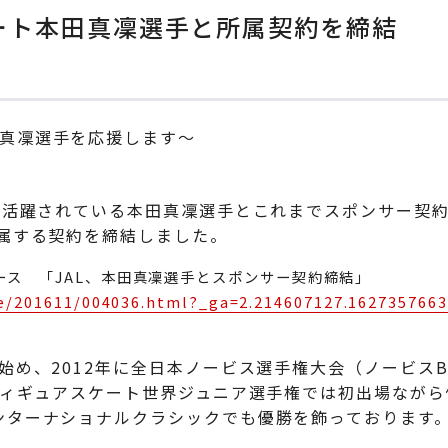
ケート本田真凜選手と所属契約を締結
真凜選手を応援します～
で活躍されている本田真凜選手とこれまでスポンサー契約
所属する契約を締結しました。
リリース 「JAL、本田真凜選手とスポンサー契約締結」
ease/201611/004036.html?_ga=2.214607127.162735766
始め、2012年に全日本ノービス選手権大会（ノービス
フィギュアスケート世界ジュニア選手権では初出場ながら
ンターナショナルクラシックでも優勝を飾っております