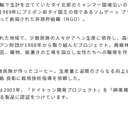
輸で生計を立てていたタイ北部のミャンマー国境沿いの
969年にプミポン前タイ国王の母であるソムデーッ プ
って創設された非政府組織（NGO）。
れた地域で、少数民族の人々がアヘン生産に依存し、森
アン財団が1988年から取り組んだプロジェクト。再植
芸、織物、紙漉きの工場を設立し女性たちへの職場を作
数民族が作ったコーヒー。生産量と品質のさらなる向上の
島 良彰に栽培技術指導を依頼した。
）は2003年、「ドイトゥン開発プロジェクト」を「麻薬
れる製品に認証をつけています。