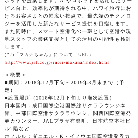
ポットを提案します。AIやロボットを活用したサー
ビス向上、効率化が期待される中、ハワイ旅行にお
けるお客さまとの幅広い接点で、最先端のテクノロ
ジーを活用した新たなサービス提供を目指します。
また同時に、スマート空港化の一環として空港や現
地スタッフの業務支援としての活用の可能性も検討
します。
(*2)「マカナちゃん」について URL：
http://www.jal.co.jp/inter/makana/index.html
＜概要＞
■期間：2018年12月下旬～2019年3月末まで（予
定）
■設置場所（2018年12月下旬より順次設置）
日本国内：成田国際空港国際線サクララウンジ本
館、中部国際空港サクララウンジ、関西国際空港発
券カウンター、JALプラザ有楽町、日本航空本社ビ
ル2階など
ホノルル：ダニエル・K・イノウエ国際空港発券カ