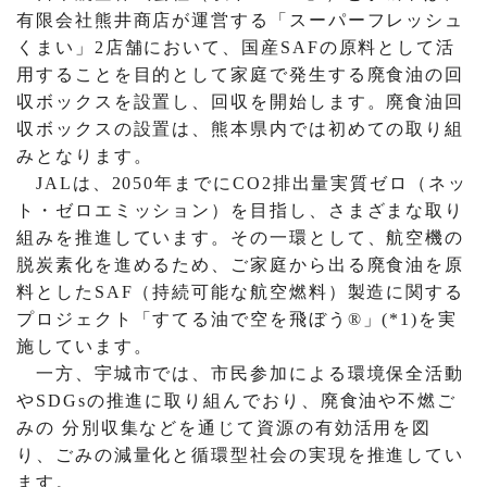
有限会社熊井商店が運営する「スーパーフレッシュ
くまい」2店舗において、国産SAFの原料として活
用することを目的として家庭で発生する廃食油の回
収ボックスを設置し、回収を開始します。廃食油回
収ボックスの設置は、熊本県内では初めての取り組
みとなります。
JALは、2050年までにCO2排出量実質ゼロ（ネッ
ト・ゼロエミッション）を目指し、さまざまな取り
組みを推進しています。その一環として、航空機の
脱炭素化を進めるため、ご家庭から出る廃食油を原
料としたSAF（持続可能な航空燃料）製造に関する
プロジェクト「すてる油で空を飛ぼう®」(*1)を実
施しています。
一方、宇城市では、市民参加による環境保全活動
やSDGsの推進に取り組んでおり、廃食油や不燃ご
みの 分別収集などを通じて資源の有効活用を図
り、ごみの減量化と循環型社会の実現を推進してい
ます。