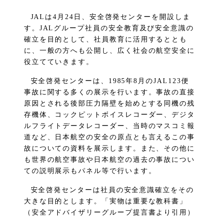
JALは4月24日、安全啓発センターを開設しま
す。JALグループ社員の安全教育及び安全意識の
確立を目的として、社員教育に活用するととも
に、一般の方へも公開し、広く社会の航空安全に
役立てていきます。
安全啓発センターは、1985年8月のJAL123便
事故に関する多くの展示を行います。事故の直接
原因とされる後部圧力隔壁を始めとする同機の残
存機体、コックピットボイスレコーダー、デジタ
ルフライトデータレコーダー、当時のマスコミ報
道など、日本航空の安全の原点とも言えるこの事
故についての資料を展示します。また、その他に
も世界の航空事故や日本航空の過去の事故につい
ての説明展示もパネル等で行います。
安全啓発センターは社員の安全意識確立をその
大きな目的とします。「実物は重要な教科書」
（安全アドバイザリーグループ提言書より引用）