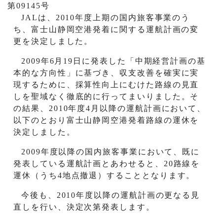
第09145号
JAL
は、
2010
年度上期の国内旅客事業のう
ち、富士山静岡空港発着に関する運航計画の変
更を決定しました。
2009
年
6
月
19
日に発表した「中期経営計画の基
本的な方向性」に基づき、収支改善を確実に実
現するために、採算性向上にむけた路線の見直
しを聖域なく徹底的に行ってまいりました。そ
の結果、
2010
年度
4
月以降の運航計画において、
以下のとおり富士山静岡空港発着路線の運休を
決定しました。
2009
年度以降の国内旅客事業において、既に
発表している運航計画とあわせると、
20
路線を
運休（うち
4
地点撤退）することとなります。
今後も、
2010
年度以降の運航計画の更なる見
直しを行い、決定次第発表します。