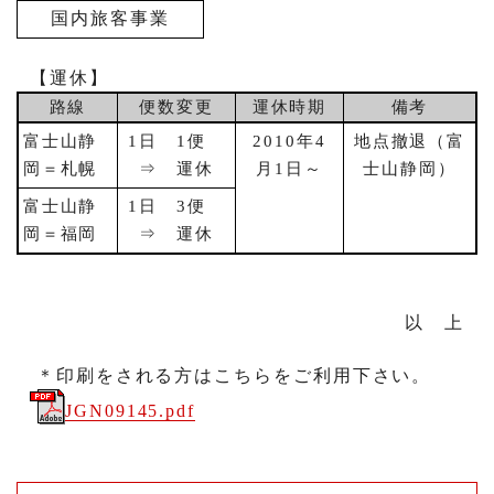
国内旅客事業
【運休】
路線
便数変更
運休時期
備考
富士山静
1
日
1
便
2010
年
4
地点撤退（富
岡＝札幌
⇒ 運休
月
1
日～
士山静岡）
富士山静
1
日
3
便
岡＝福岡
⇒ 運休
以 上
＊印刷をされる方はこちらをご利用下さい。
JGN09145.pdf