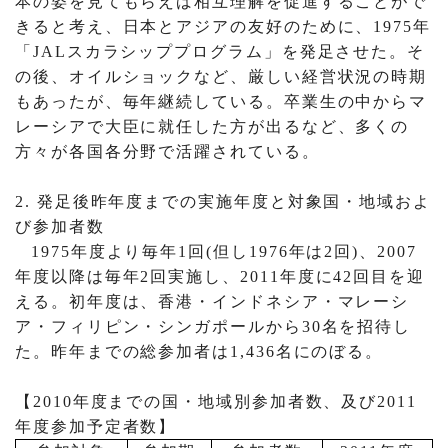
本の姿を見てもらえば相互理解を促進することがで
きると考え、日本とアジアの友好のために、
1975
年
「
JAL
スカラシッププログラム」を発足させた。そ
の後、オイルショックなど、厳しい経営状況の時期
もあったが、毎年継続している。卒業生の中からマ
レーシアで大臣に就任した方が出るなど、多くの
方々が各国各分野で活躍されている。
2.
発足後昨年度までの実施年度と対象国・地域およ
び参加者数
1975
年度より毎年
1
回
(
但し
1976
年は
2
回
)
、
2007
年度以降は毎年
2
回実施し、
2011
年度に
42
回目を迎
える。初年度は、香港・インドネシア・マレーシ
ア・フィリピン・シンガポールから
30
名を招待し
た。昨年までの総参加者は
1,436
名にのぼる。
【
2010
年度までの国・地域別参加者数、及び
2011
年度参加予定者数】