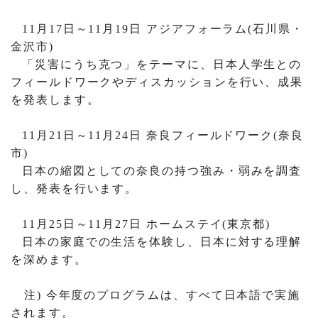
11
月
17
日～
11
月
19
日 アジアフォーラム
(
石川県・
金沢市
)
「災害にうち克つ」をテーマに、日本人学生との
フィールドワークやディスカッションを行い、成果
を発表します。
11
月
21
日～
11
月
24
日 奈良フィールドワーク
(
奈良
市
)
日本の縮図としての奈良の持つ強み・弱みを調査
し、発表を行います。
11
月
25
日～
11
月
27
日 ホームステイ
(
東京都
)
日本の家庭での生活を体験し、日本に対する理解
を深めます。
注
)
今年度のプログラムは、すべて日本語で実施
されます。