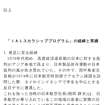
以上
「ＪＡＬスカラシッププログラム」の経緯と実績
1.
発足に至る経緯
1970
年代初め、高度経済成長期の日本に対する批
判がアジア各地で高まり、日本製品排斥運動や日本
批判の嵐が吹き荒れていた。その中で、田中角栄元
首相が
1974
年に日本航空特別便でアセアン諸国を訪
問した際、タイやインドネシアで学生を中心とする
反日デモに遭遇した。
これを知った当時の日本航空社長
(
朝田 静夫
)
は、日
本航空が乗り入れているこの地域の若者に実際の日