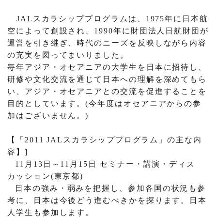
JAL
スカラシッププログラムは、
1975
年に日本航
空によって創設され、
1990
年に財団法人日航財団が
運営を引き継ぎ、時代のニーズを反映しながら内容
の充実を図ってまいりました。
毎年アジア・オセアニアの大学生を日本に招待し、
研修や文化交流を通じて日本への理解を深めてもら
い、アジア・オセアニアとの交流を促進することを
目的としています。
(
今年度はオセアニアからの参
加はございません。
)
【「
2011 JAL
スカラシッププログラム」の主な内
容】
]
11
月
13
日～
11
月
15
日 セミナー・講演・ディス
カッション
(
東京都
)
日本の強み・弱みを把握し、参加各国の状況も参
考に、日本は今後どう進むべきかを探ります。日本
人学生も参加します。