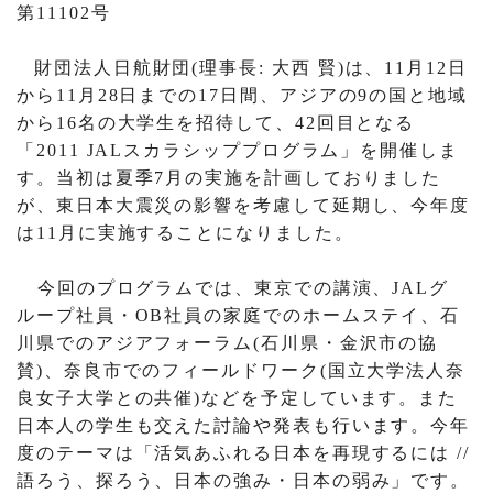
第11102号
財団法人日航財団
(
理事長
:
大西 賢
)
は、
11
月
12
日
から
11
月
28
日までの
17
日間、アジアの
9
の国と地域
から
16
名の大学生を招待して、
42
回目となる
「
2011 JAL
スカラシッププログラム」を開催しま
す。当初は夏季
7
月の実施を計画しておりました
が、東日本大震災の影響を考慮して延期し、今年度
は
11
月に実施することになりました。
今回のプログラムでは、東京での講演、
JAL
グ
ループ社員・
OB
社員の家庭でのホームステイ、石
川県でのアジアフォーラム
(
石川県・金沢市の協
賛
)
、奈良市でのフィールドワーク
(
国立大学法人奈
良女子大学との共催
)
などを予定しています。また
日本人の学生も交えた討論や発表も行います。今年
度のテーマは「活気あふれる日本を再現するには
//
語ろう、探ろう、日本の強み・日本の弱み」です。