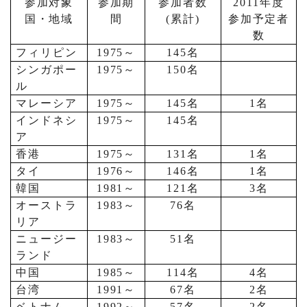
参加対象
参加期
参加者数
2011
年度
国・地域
間
(
累計
)
参加予定者
数
フィリピン
1975
～
145
名
シンガポー
1975
～
150
名
ル
マレーシア
1975
～
145
名
1
名
インドネシ
1975
～
145
名
ア
香港
1975
～
131
名
1
名
タイ
1976
～
146
名
1
名
韓国
1981
～
121
名
3
名
オーストラ
1983
～
76
名
リア
ニュージー
1983
～
51
名
ランド
中国
1985
～
114
名
4
名
台湾
1991
～
67
名
2
名
ベトナム
1992
～
57
名
2
名