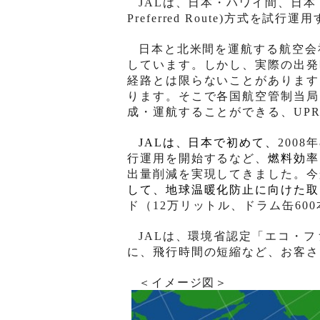
JAL
は、日本・ハワイ間、日本
Preferred Route)
方式を試行運用
日本と北米間を運航する航空会
しています。しかし、実際の出発
経路とは限らないことがあります
ります。そこで各国航空管制当局
成・運航することができる、
UP
JAL
は、日本で初めて、
2008
年
行運用を開始するなど、
燃料効率
出量削減を実現してきました。今
して、地球温暖化防止に向けた取
ド（
12
万リットル、ドラム缶
600
JAL
は、環境省認定「エコ・フ
に、飛行時間の短縮など、お客さ
＜イメージ図＞