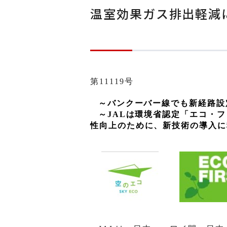
温室効果ガス排出軽減
第
11119
号
～バンクーバー線でも新経路設
～
JAL
は環境省認定「エコ・フ
性向上のために、新技術の導入に