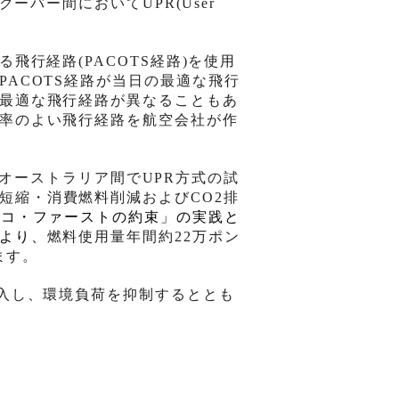
クーバー間において
UPR(User
る飛行経路
(PACOTS
経路
)
を使用
PACOTS
経路が当日の最適な飛行
最適な飛行経路が異なることもあ
率のよい飛行経路を航空会社が作
オーストラリア間で
UPR
方式の試
短縮・消費燃料削減および
CO
2
排
エコ・ファーストの約束」の実践と
より、
燃料使用量年間約
22
万ポン
ます。
入し、環境負荷を抑制するととも