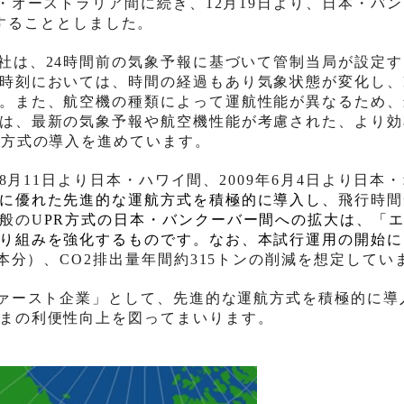
・オーストラリア間に続き、
12
月
19
日より、日本・バン
することとしました。
社は、
24
時間前の気象予報に基づいて管制当局が設定す
時刻においては、時間の経過もあり気象状態が変化し、
。また、航空機の種類によって運航性能が異なるため、
は、最新の気象予報や航空機性能が考慮された、より効
R
方式の導入を進めています。
8
月
11
日より日本・ハワイ間、
2009
年
6
月
4
日より日本・
に優れた先進的な運航方式を積極的に導入し、
飛行時間
般の
U
PR
方式の日本・バンクーバー間への拡大は、「
り組みを強化するものです。なお、本試行運用の開始に
本分）、
CO2
排出量年間約
315
トンの削減を想定してい
ァースト企業」として、先進的な運航方式を積極的に導
まの利便性向上を図ってまいります。