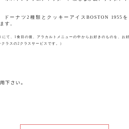
、ド
ー
ナツ
2
種類とクッキ
ー
アイス
BOSTON 1955
を
ます。
スにて、
1
食目の後、アラカルトメニューの中からお好きのものを、お
ークラスの
2
クラスサービス
利用下さい。