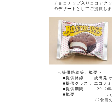
チョコチップ入りココアク
のデザ
ー
トとしてご提供し
＜提供路線等、概要＞
■提供路線
： 成田発 
■提供クラス： エコノ
■提供期間
：
2012
年
■概要
：
（
2
食目