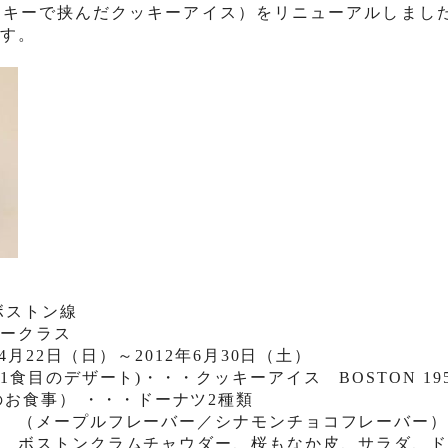
ッキ
ー
で
挟
んだクッキ
ー
アイス）をリニューアル
しまし
ます。
ボストン線
ミークラス
4
月
22
日（日）～
2012
年
6
月
30
日（土）
(1
食目のデザート
)
・・・クッキーアイス
BOSTON 19
のお食事） ・・・ドーナツ
2
種類
（メープルフレーバー／シナモンチョコフレーバー
ボストンクラムチャウダー、桜もなか皮、サラダ、