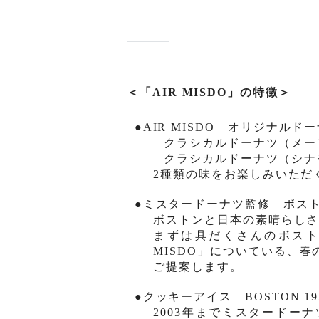
＜「
AIR MISDO
」の特
徴
＞
●
AIR MISDO
オリジナルド
ー
クラシカルド
ー
ナツ（
メ
ー
クラシカルド
ー
ナツ（
シナ
2
種類の味をお
楽
しみいただ
●ミスタ
ー
ド
ー
ナツ監修 ボス
ボストンと日本の素晴らし
まずは具だくさんのボス
MISDO
」についている、春
ご提案します。
●クッキ
ー
アイス
BOSTON 19
2003
年までミスタードーナ