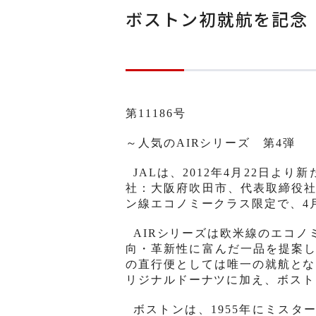
ボストン初就航を記念 A
第
11186
号
～人
気
の
AIR
シリ
ー
ズ 第
4
弾
ボ
JAL
は、
2012
年
4
月
22
日より新
社：大阪府吹田市、代表取締役
ン線エコノミ
ー
クラス限定で、
4
AIR
シリ
ー
ズは欧米線の
エコノ
向
・
革新性に富んだ一品を提案
の直行便としては唯一の就航とな
リジナルド
ー
ナツに加え、
ボスト
ボストンは、
1955
年にミスタ