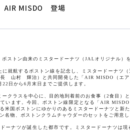
IR MISDO 登場
ストン由
来
のミスタードーナツ（
JAL
オリジナル）
たに就航するボストン線を記念し、
ミスタ
ー
ド
ー
ナツ（
社長 山村 輝治
）と共同開
発
した「
AIR MISDO
（エア
月
22
日から
6
月末日までご提供します。
ミ
ー
クラスを中心に
、目的地
到着前のお食事（
2
食目）
しています。今回、ボストン線限定となる
「
AIR MISDO
る米国ボストンにゆかりのあるミスタ
ー
ド
ー
ナツ
と新
ン名物、ボストンクラムチャウダ
ーのセット
をご用
意し
ー
ド
ー
ナツが誕生した都市です。ミスタードーナツは現