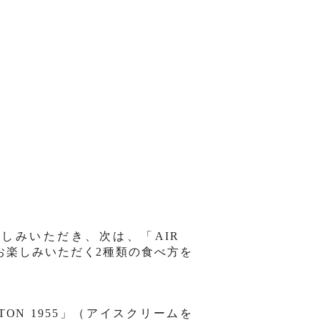
楽しみいただき
、次は、「
AIR
お楽しみいただく
2
種類の食べ方を
TON 1955
」（アイス
クリ
ー
ムを