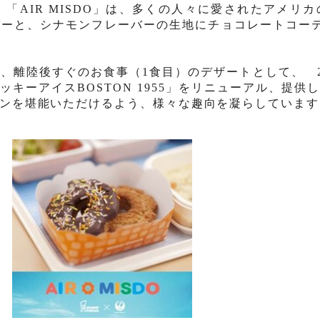
。
「
AIR MISDO
」は、多くの人
々
に愛された
アメリカ
バー
と、シナモンフレーバーの生地にチョコレ
ー
ト
コ
ー
、離陸後すぐのお食事（
1
食目）のデザ
ー
トとして、
クッキ
ー
アイス
BOSTON 1955
」をリニューアル、提供し
ンを堪能
いただけるよう、
様々
な趣向を凝らしています