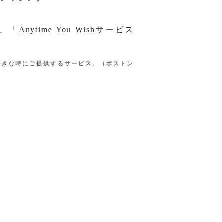
、「
Anytime You Wish
サ
ー
ビス
好きな時にご提供するサービス。（ボストン
です。）