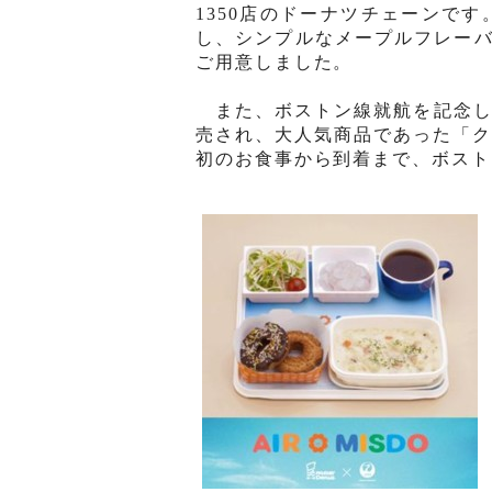
1350
店のドーナツチェーンです
し
、シンプルなメ
ー
プルフレー
ご用意しました。
また、ボストン線就航を記念し
売され
、大人
気
商品であった
「
初のお食事から到着まで、ボスト