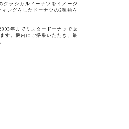
のクラシカルド
ー
ナツ
をイメ
ー
ジ
ティング
をしたド
ー
ナツ
の
2
種類を
2003
年までミスタ
ー
ド
ー
ナツで販
ます。機内にご搭乗いただき、最
。