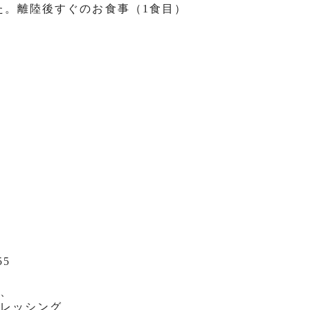
た。離陸後すぐのお食事（
1
食目）
55
）、
ドレッシング