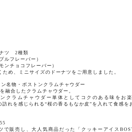
ナツ
2
種類
プルフレーバー
）
モンチョコフレーバー）
くため、
ミニサイズのド
ー
ナツ
をご用意しました。
トン名物・
ボストンクラムチャウダ
ー
さを融合したクラムチャウダ
ー。
トンクラムチャウダ
ー単体として
コクのある味を
お
の訪れを感じられる“
桜の香る
もなか皮”を入れて食感を
55
ツで販売し、大人気商品だった「クッキーアイス
BOS