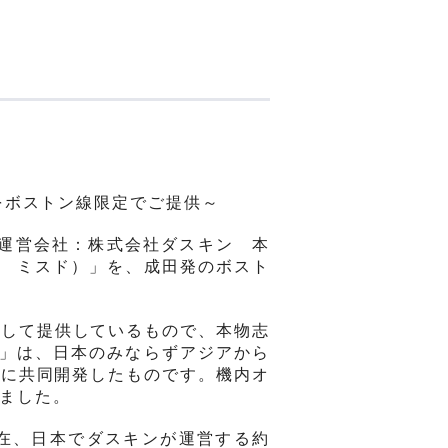
をボストン線限定でご提供～
運
営会
社：
株式
会
社ダスキン 本
 ミスド）」を、成田
発の
ボスト
として
提供しているもので、本物志
」は、日本のみならずアジアから
たに共同開
発
したものです。機内
オ
ました。
在、日本でダスキンが運営する約