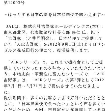
第
12093
号
～ほっとする日本の味を日本帰国便で味わえます～
JAL
は、株式会社吉野家ホールディングス
(
本社：
東京都北区、代表取締役社長安部 修仁 氏、以下
「吉野家」
)
と共同開発し、日本発便でご提供して
いた「
AIR
吉野家」を
2012
年
9
月
1
日
(
土
)
よりロサン
ゼルス発成田行の便にて、復活提供します。
「
AIR
シリーズ」は、これまで機内食としてご提
供していなかったものを味わっていただきたいとい
う、本物志向・革新性に富んだシリーズで、「
AIR
吉野家」は、「
AIR
シリーズ」の第
3
弾として
2012
年
3
月
1
日～
5
月
31
日まで提供させていただきまし
た。
提供期間中、多くのお客さまより好評いただくとと
もに、「日本帰国便で食べたい」という声を多くい
ただいたため、今回、吉野家が店舗展開しているロ