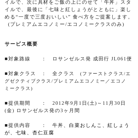
イルで、次に具材をご飯の上にのせて「牛丼」スタ
イルで、最後に「七味と紅しょうがとともに」楽し
める“一度で三度おいしい” 食べ方をご提案します。
(
プレミアムエコノミー
/
エコノミークラスのみ
)
サービス概要
■対象路線 ： ロサンゼルス発 成田行
JL061
便
■対象クラス ： 全クラス
(
ファーストクラス
/
エ
グゼクティブクラス
/
プレミアムエコノミー／エコノ
ミークラス
)
■提供期間 ：
2012
年
9
月
1
日
(
土
)
～
11
月
30
日
(
金
)
ロサンゼルス発の
3
ヶ月間
■提供内容 ：
牛丼
、
白菜おしんこ、紅しょう
が、七味
、
杏仁豆腐