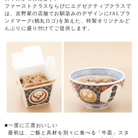
ファーストクラスならびにエグゼクティブクラスで
は、吉野家の店舗でお馴染みのデザインに
JAL
ブラ
ンドマーク
(
鶴丸ロゴ
)
を加えた、特製オリジナルど
んぶりに盛り付けてご提供します。
■一度に三度おいしい
最初は、ご飯と具材を別々に食べる「牛皿」スタ