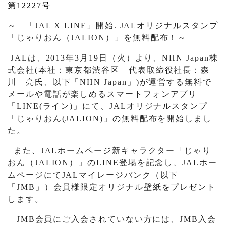
第
12227
号
～ 「
JAL X LINE
」開始
. JAL
オリジナルスタンプ
「じゃりおん（
JALION
）」を無料配布！～
JAL
は、
2013
年
3
月
19
日（火）より、
NHN Japan
株
式会社
(
本社：東京都渋谷区 代表取締役社長：森
川 亮氏、以下「
NHN Japan
」
)
が運営する無料で
メールや電話が楽しめるスマートフォンアプリ
「
LINE(
ライン
)
」にて、
JAL
オリジナルスタンプ
「じゃりおん
(JALION)
」の無料配布を開始しまし
た。
また、
JAL
ホームページ新キャラクター「じゃり
おん（
JALION
）」の
LINE
登場を記念し、
JAL
ホー
ムページにて
JAL
マイレージバンク（以下
「
JMB
」）会員様限定オリジナル壁紙をプレゼント
します。
JMB
会員にご入会されていない方には、
JMB
入会