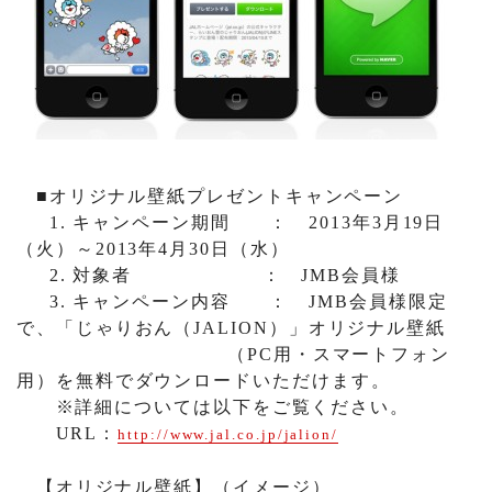
■オリジナル壁紙プレゼントキャンペーン
1.
キャンペーン期間
：
2013
年
3
月
19
日
（火）～
2013
年
4
月
30
日（水）
2.
対象者
：
JMB
会員様
3.
キャンペーン内容
：
JMB
会員様限定
で、「じゃりおん（
JALION
）」オリジナル壁紙
（
PC
用・スマートフォン
用）を無料でダウンロードいただけます。
※詳細については以下をご覧ください。
URL
：
http://www.jal.co.jp/jalion/
【オリジナル壁紙】（イメージ）