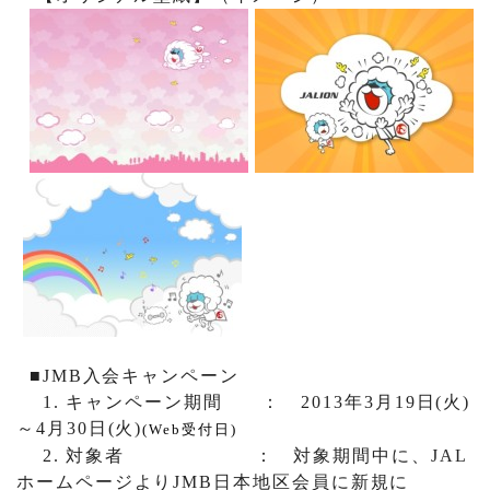
■
JMB
入会キャンペーン
1.
キャンペーン期間
：
2013
年
3
月
19
日
(
火
)
～
4
月
30
日
(
火
)
(Web
受付日
)
2.
対象者
： 対象期間中に、
JAL
ホームページより
JMB
日本地区会員に新規に