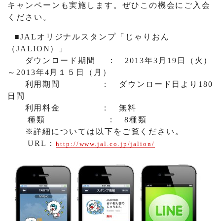
キャンペーンも実施します。ぜひこの機会にご入会
ください。
■
JAL
オリジナルスタンプ「じゃりおん
（
JALION
）」
ダウンロード期間
：
2013
年
3
月
19
日（火）
～
2013
年
4
月１５日（月）
利用期間
： ダウンロード日より
180
日間
利用料金
： 無料
種類
：
8
種類
※詳細については以下をご覧ください。
URL
：
http://www.jal.co.jp/jalion/