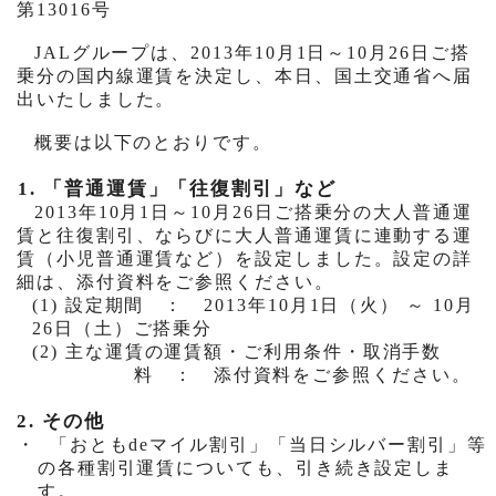
第
13016
号
JAL
グループは、
2013
年
10
月
1
日～
10
月
26
日ご搭
乗分の国内線運賃を決定し、本日、国土交通省へ届
出いたしました。
概要は以下のとおりです。
1.
「普通運賃」「往復割引」など
2013
年
10
月
1
日～
10
月
26
日ご搭乗分の大人普通運
賃と往復割引、ならびに大人普通運賃に連動する運
賃（小児普通運賃など）を設定しました。設定の詳
細は、添付資料をご参照ください。
(1)
設定期間 ：
2013
年
10
月
1
日（火） ～
10
月
26
日（土）ご搭乗分
(2)
主な運賃の運賃額・ご利用条件・取消手数
料 ： 添付資料をご参照ください。
2.
その他
・
「おとも
de
マイル割引」「当日シルバー割引」等
の各種割引運賃についても、引き続き設定しま
す。