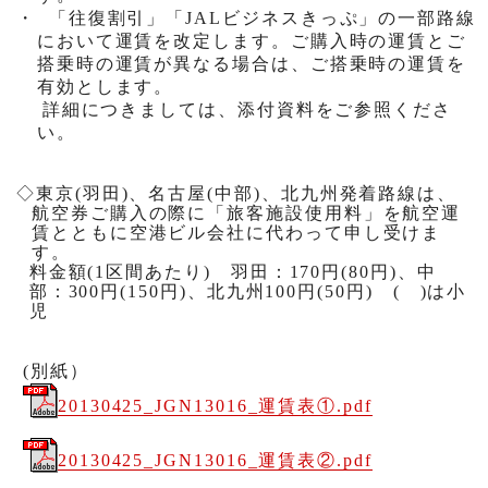
・
「往復割引」「
JAL
ビジネスきっぷ」の一部路線
において運賃を改定します。ご購入時の運賃とご
搭乗時の運賃が異なる場合は、ご搭乗時の運賃を
有効とします。
詳細につきましては、添付資料をご参照くださ
い。
◇東京
(
羽田
)
、名古屋
(
中部
)
、北九州発着路線は、
航空券ご購入の際に「旅客施設使用料」を航空運
賃とともに空港ビル会社に代わって申し受けま
す。
料金額
(1
区間あたり
)
羽田：
170
円
(80
円
)
、中
部：
300
円
(150
円
)
、北九州
100
円
(50
円
)
(
)
は小
児
(別紙）
20130425_JGN13016_運賃表①.pdf
20130425_JGN13016_運賃表②.pdf