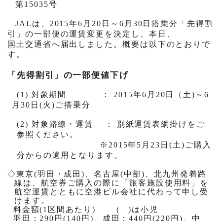
第
15035
号
JAL
は、
2015
年
6
月
20
日～
6
月
30
日搭乗分「先得割
引」の一部便の運賃変更を決定し、本日、
国土交通省へ届出しました。概要は以下のとおりで
す。
「先得割引」の一部便値下げ
(1)
対象期間
：
2015
年
6
月
20
日（土
)
～
6
月
30
日
(
火
)
ご搭乗分
(2)
対象路線・運賃
： 別紙運賃表網掛けをご
参照ください。
※
2015
年
5
月
23
日
(
土
)
ご購入
分からの適用となります。
◇東京
(
羽田・成田
)
、名古屋
(
中部
)
、北九州発着路
線は、航空券ご購入の際に「旅客施設使用料」を
航空運賃とともに空港ビル会社に代わって申し受
けます。
料金額
(1
区間あたり
)
(
)
は小児
羽田：
290
円
(140
円
)
、成田：
440
円
(220
円
)
、中