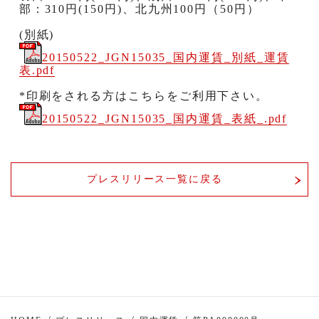
部：
310
円
(150
円
)
、北九州
100
円（
50
円）
(別紙)
20150522_JGN15035_国内運賃_別紙_運賃
表.pdf
*印刷をされる方はこちらをご利用下さい。
20150522_JGN15035_国内運賃_表紙_.pdf
プレスリリース一覧に戻る