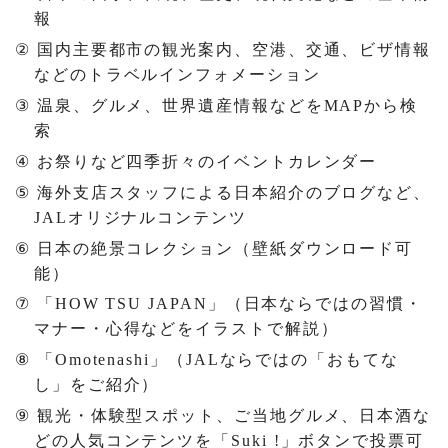
報
②
国内主要都市の観光案内、空港、交通、ビザ情報
などのトラベルインフォメーション
③
温泉、グルメ、世界遺産情報などを
MAP
から検
索
④
お祭りなど四季折々のイベントカレンダー
⑤
海外支店スタッフによる日本紹介のブログなど、
JAL
オリジナルコンテンツ
⑥
日本の絶景コレクション（壁紙ダウンロード可
能）
⑦
「
HOW TSU JAPAN
」（日本ならではの習慣・
マナー・心得などをイラストで解説）
⑧
「
Omotenashi
」（
JAL
ならではの「おもてな
し」をご紹介）
⑨
観光・体験型スポット、ご当地グルメ、日本酒な
どの人気コンテンツを「
Suki !
」ボタンで投票可