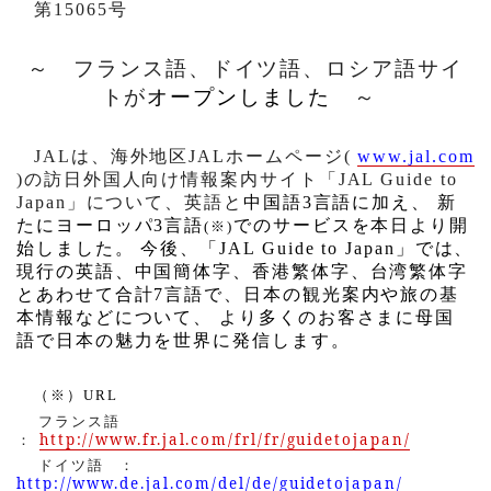
第
15065
号
～ フランス語、ドイツ語、ロシア語サイ
トが
オープンしました
～
JAL
は、海外地区
JAL
ホームページ
(
www.jal.com
)
の訪日外国人向け情報案内サイト「
JAL Guide to
Japan
」について、英語と
中国語
3
言語に加え、
新
たにヨーロッパ
3
言語
でのサービスを本日より開
(
※
)
始しました。
今後、「
JAL Guide to Japan
」では、
現行の英語、中国簡体字、香港繁体字、台湾繁体字
とあわせて合計
7
言語で、日本の観光案内や旅の基
本情報などについて、
より多くのお客さまに母国
語で日本の魅力を世界に発信します。
（※）
URL
フランス語
http://www.fr.jal.com/frl/fr/guidetojapan/
：
ドイツ語
：
http://www.de.jal.com/del/de/guidetojapan/