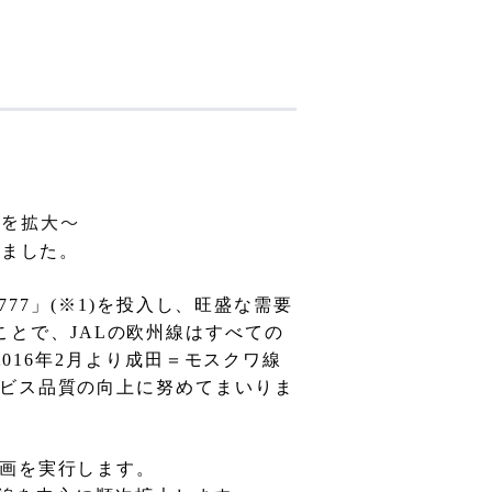
線を拡大～
しました。
777
」
(
※
1)
を投入し、旺盛な需要
ことで、
JAL
の欧州線はすべての
2016
年
2
月より成田＝モスクワ線
ビス品質の向上に努めてまいりま
画を実行します。