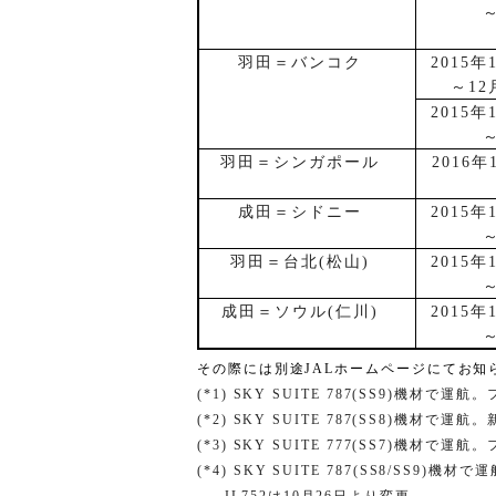
羽田＝バンコク
2015
年
～
12
2015
年
羽田＝シンガポール
2016
年
成田＝シドニー
2015
年
羽田＝台北
(
松山
)
2015
年
成田＝ソウル
(
仁川
)
2015
年
その際には別途
JAL
ホームページにてお知
(*1) SKY SUITE 787(SS9)
機材で運航。
(*2) SKY SUITE 787(SS8)
機材で運航。
(*3) SKY SUITE 777(SS7)
機材で運航。
(*4) SKY SUITE 787(SS8/SS9)
機材で運
JL752
は
10
月
26
日より変更。