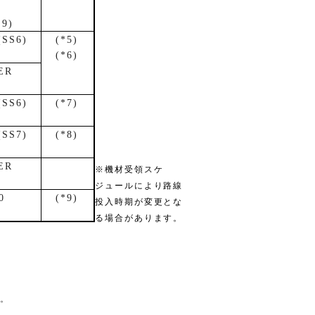
S9)
(SS6)
(*5)
(*6)
ER
(SS6)
(*7)
(SS7)
(*8)
ER
※機材受領スケ
ジュールにより路線
0
(*9)
投入時期が変更とな
る場合があります。
。