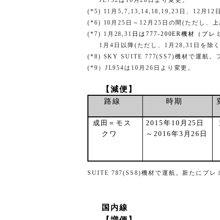
(*5) 11
月
5,7,13,14,18,19,23
日、
12
月
12
(*6) 10
月
25
日～
12
月
25
日の間
(
ただし、
上
(*7) 1
月
28,31
日は
777-200ER
機材（プレ
1
月
4
日以降
(
ただし、
1
月
28,31
日を除
(*8) SKY SUITE 777(SS7)
機材で運航。
(*9
）
JL954
は
10
月
26
日より変更。
【減便】
路線
時期
成田＝モス
2015
年
10
月
25
日
クワ
～
2016
年
3
月
26
日
SUITE 787(SS8)
機材で運航。新たにプレ
国内線
【増便】