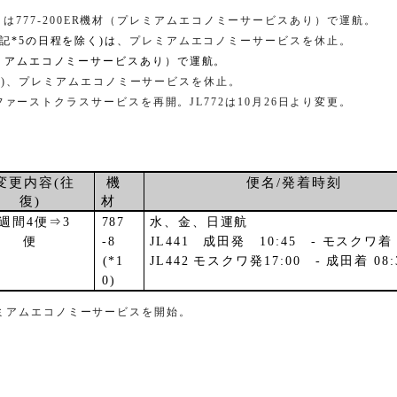
日は
777-200ER
機材（プレミアムエコノミーサービスあり）で運航。
記
*5
の日程を除く
)
は、
プレミアムエコノミーサービスを休止。
ミアムエコノミーサービスあり）で運航。
く
)
、プレミアムエコノミーサービスを休止。
ファーストクラスサービスを再開。
JL772
は
10
月
26
日より変更。
変更内容
(
往
機
便名
/
発着時刻
復
)
材
週間
4
便⇒
3
787
水、金、日運航
便
-8
JL441
成田発
10:45
-
モスクワ
(*1
JL442
モスクワ発
17:00
-
成田着
08:
0)
ミアムエコノミーサービスを開始。