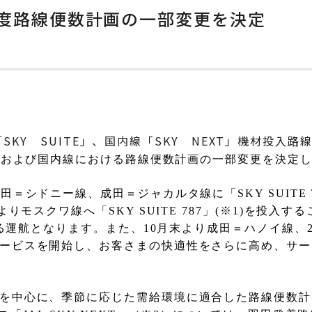
5年度路線便数計画の一部変更を決定
SKY SUITE」、国内線「SKY NEXT」機材投入路
線および国内線における路線便数計画の一部変更を決定
成田＝シドニー線、成田＝ジャカルタ線に「
SKY SUITE 
よりモスクワ線へ「
SKY SUITE 787
」
(
※
1)
を投入する
る運航となります。また、
10
月末より成田＝ハノイ線、
ービスを開始し、お客さまの快適性をさらに高め、サー
を中心に、季節に応じた需給環境に適合した路線便数計