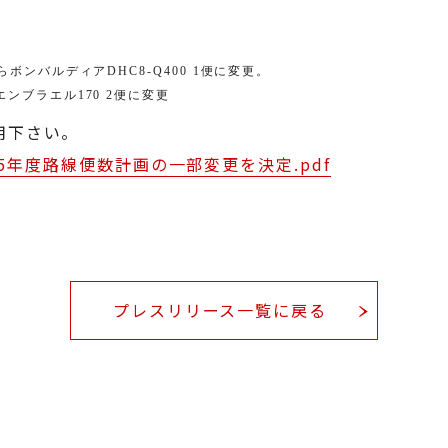
らボンバルディア
DHC8-Q400 1
便に変更。
エンブラエル
170 2
便に変更
用下さい。
_2015年度路線便数計画の一部変更を決定.pdf
プレスリリース一覧に戻る