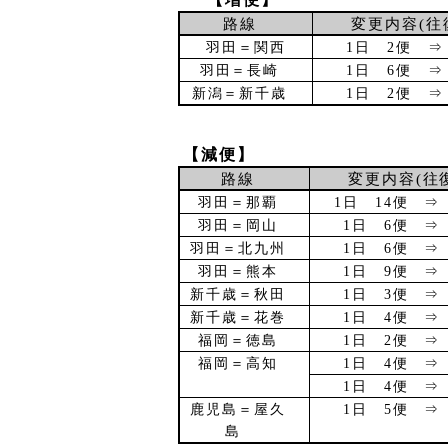
路線
変更内容
(
往
羽田＝関西
1
日
2
便 
羽田＝長崎
1
日
6
便 
新潟＝新千歳
1
日
2
便 
【減便】
路線
変更内容
(
往
羽田＝那覇
1
日
14
便 
羽田＝岡山
1
日
6
便 
羽田＝北九州
1
日
6
便 
羽田＝熊本
1
日
9
便 
新千歳＝秋田
1
日
3
便 
新千歳＝花巻
1
日
4
便 
福岡＝徳島
1
日
2
便 
福岡＝高知
1
日
4
便 
1
日
4
便 
鹿児島＝屋久
1
日
5
便 
島