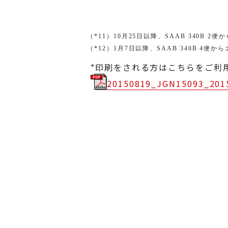
（
*11
）
10
月
25
日以降、
SAAB 340B 2
便か
（
*12
）
1
月
7
日以降、
SAAB 340B 4
便から
*印刷をされる方はこちらをご利
20150819_JGN15093