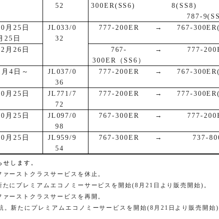
～
52
300ER(SS6)
8(SS8)
787-9(S
10
月
25
日
JL033/0
777-200ER
→
767-300ER
月
25
日
32
12
月
26
日
767-
→
777-200
～
300ER
（
SS6
）
1
月
4
日～
JL037/0
777-200ER
→
767-300ER
36
10
月
25
日
JL771/7
777-200ER
→
777-300ER
～
72
10
月
25
日
JL097/0
767-300ER
→
777-200
～
98
10
月
25
日
JL959/9
767-300ER
→
737-80
～
54
らせします。
ファーストクラスサービスを休止。
新たにプレミアムエコノミーサービスを開始
(8
月
21
日より販売開始
)
。
ファーストクラスサービスを再開。
航。新たにプレミアムエコノミーサービスを開始
(8
月
21
日より販売開始
)