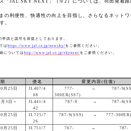
ス「
JAL SKY NEXT
」（※
2
）については、羽田発着路
まの利便性、快適性の向上を目指し、さらなるネットワ
す。
の申請と認可を前提としております。
ては
https://www.jal.co.jp/newsky/
をご参照ください。
細については
http://www.jal.co.jp/skynext/
をご参照ください。
時期
便名
変更内容
(
往復
)
10
月
25
日
JL407/4
777-
→
787-9(S
～
08
300ER(SS7)
2
月
3
日～
JL441/4
787-8
→
787-8(S
42
10
月
25
日
JL725/7
787-9(SS9)
→
777-300ER
～
26
10
月
25
日
JL751/7
767-
→
787-