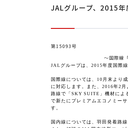
JALグループ、201
第15093号
～国際線「
JAL
グループは、
2015
年度国際
国際線については、
10
月末より
に対応します。また、
2016
年
2
月
路線で「
SKY SUITE
」機材によ
で新たにプレミアムエコノミーサ
す。
国内線については、羽田発着路線