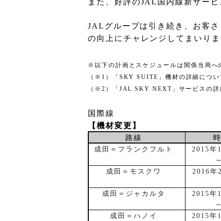
また、好評の
JAL
国内線新サービ
JAL
グループは引き続き、お客さ
の向上にチャレンジしてまいりま
※以下の計画とスケジュールは関係当局へ
（※
1
）「
SKY SUITE
」機材の詳細につい
（※
2
）「
JAL SKY NEXT
」サービスの詳
国際線
【機材変更】
路線
成田＝フランクフルト
2015
年
成田＝モスクワ
2016
年
成田＝ジャカルタ
2015
年
成田＝ハノイ
2015
年