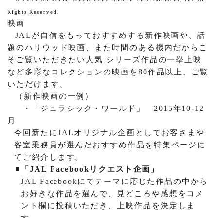
Rights Reserved.
映画
JAL
が自信をもっておすすめする新作映画や、話
題のハリウッド
映画、また時間のある機内だからこ
そご覧いただきたい人気
シリーズ作品の一挙上映
など多彩なコレクションの映画を
80
作品以上、ご覧
いただけます。
（新作映画の一例）
・「ジュラシック・ワールド」
2015
年
10-12
月
今回新たに
JAL
オリジナル企画としてお客さまや
客室乗務員が選んだおすすめ作品を特集ページに
てご紹介します。
■「
JAL Facebook
リクエスト企画」
JAL Facebook
にてテーマに応じた作品の中から
お好きな作品を選んで、見どころや感想をコメ
ント欄に投稿いただき、上映作品を決定しま
す。