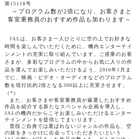
第15118号
～プログラム数が
2
倍になり、お客さまと
客室乗務員のおすすめ作品も加わります～
JAL
は、お客さま一人ひとりに空の上でお好きな
時間を楽しんでいただくために、機内エンターテイ
ンメントの充実に取り組んでいます。ご搭乗の
お客
さまが、多彩なプログラムの中からお気に入りの作
品を選んでお楽しみいただけるよう、
2016
年
1
月ま
でに、
映画・ビデオ・オーディオなどのプログラム
数を現行比
約
2
倍となる
300
以上に充実させます。
（
*
）
また、お客さまや客室乗務員が厳選したおすすめ
作品を紹介する新たなスペシャル企画を導入し、
JAL
の機内だからこそお楽しみいただけるエンター
テインメントを提供してまいります。
普段ご自身では選ばれないジャンルの作品も、空
の旅をきっかけに出会っていただきたいという