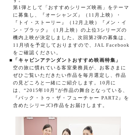
第
1
弾として「おすすめシリーズ映画」をテーマ
に募集し、『オーシャンズ』（
11
月上映）・
『トイ・ストーリー』（
12
月上映）『メン・イ
ン・ブラック』（
1
月上映）の上位
3
シリーズの
機内上映が決定しました。次回第
2
弾の募集は、
11
月頃を予定しておりますので、
JAL Facebook
をご確認ください。
■「キャビンアテンダントおすすめ映画特集」
空の旅に慣れている客室乗務員が、お客さまに
ぜひご覧いただきたい作品を毎月選定し、作品
の見どころと一緒にご紹介します。
10
月に
は、“
2015
年
10
月”が作品の舞台となっている、
『バック・トゥ・ザ・フューチャー
PART2
』を
含めたシリーズ
3
作品をお届けします。