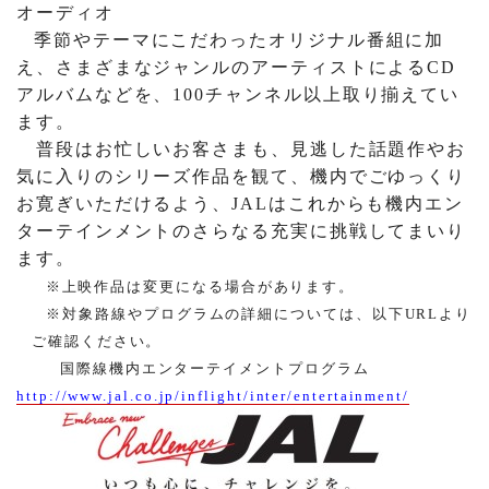
オーディオ
季節やテーマにこだわったオリジナル番組に加
え、さまざまなジャンルのアーティストによるCD
アルバムなどを、
100
チャンネル以上取り揃えてい
ます。
普段はお忙しいお客さまも、見逃した話題作やお
気に入りのシリーズ作品を観て、機内でごゆっくり
お寛ぎいただけるよう、
JAL
はこれからも機内エン
ターテインメントのさらなる充実に挑戦してまいり
ます。
※上映作品は変更になる場合があります。
※
対象路線やプログラムの詳細については、以下
URL
より
ご確認ください。
国際線機内エンターテイメントプログラム
http://www.jal.co.jp/inflight/inter/entertainment/