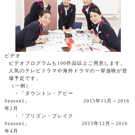
ビデオ
ビデオプログラムも
100
作品以上ご用意します。
人気のテレビドラマや海外ドラマの一挙放映が登
場予定です。
（一例）
・「ダウントン・アビー
Season1
」
2015
年
11
月～
2016
年
2
月
・「プリズン・ブレイク
Season1
」
2015
年
12
月～
2016
年
4
月