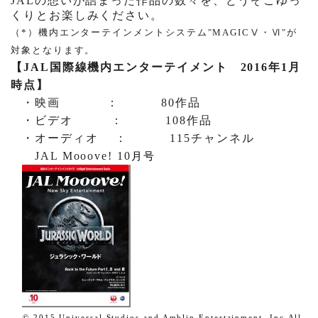
JAL
の想いが詰まった作品の数々を、どうぞごゆっ
くりとお楽しみください。
（
*
）
機内エンターテインメントシステム
"MAGIC
Ⅴ
・
Ⅵ
"
が
対象となります。
【
JAL
国際線機内エンターテイメント
2016
年
1
月
時点】
・映画
：
80
作品
・ビデオ
：
108
作品
・オーディオ
：
115
チャンネル
JAL Mooove! 10
月号
© 2015 Universal Studios and Amblin Entertainment, Inc.
All