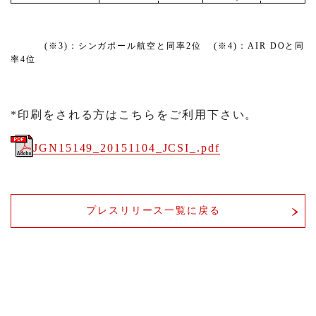
(
※
3)
：シンガポール航空と同率
2
位
(
※
4)
：
AIR DO
と同
率
4
位
*印刷をされる方はこちらをご利用下さい。
JGN15149_20151104_JCSI_.pdf
プレスリリース一覧に戻る