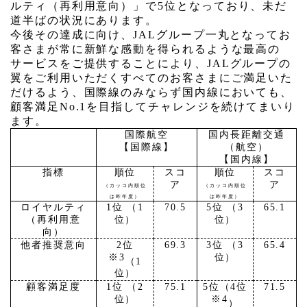
ルティ（再利
用意向）」で
5
位となっており、未だ
道半ばの状況に
あります。
今後その達成に向け、
JAL
グループ一丸となってお
客さまが常に新鮮な感動を得られるような最高の
サービスをご提供することにより、
JAL
グループの
翼をご利用いただくすべてのお客さまにご満足いた
だけるよう、国際線のみならず国内線においても、
顧客満足
No.1
を目指してチャレンジを続けてまいり
ます。
国際航空
国内長距離交通
【国際線】
（航空）
【国内線】
指標
順位
スコ
順位
スコ
ア
ア
（カッコ内順位
（カッコ内順位
は昨年度）
は昨年度）
ロイヤルティ
1
位 （
1
70.5
5
位 （
3
65.1
（再利用意
位）
位）
向）
他者推奨意向
2
位
69.3
3
位 （
3
65.4
※
3
位）
（
1
位）
顧客満足度
1
位 （
2
75.1
5
位（
4
位
71.5
位）
※
4
）