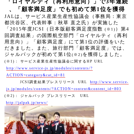
「ロイヤルティ（再利用意向）」で
3
年連続
、「顧客満足度」でも初めて第
1
位を獲得
JAL
は、サービス産業生産性協議会（事務局：東京
都渋谷区、代表幹事：秋草 直之氏）が実施した
「
2015
年度
JCSI
（日本版顧客満足度指数
）第
4
(
※
1)
回調査結果」の国際航空部門「ロイヤルティ（再利
用意向）」「顧客満足度」にて第
1
位の評価をいた
だきました。また、旅行部門「顧客満足度」では、
ジャルパックが初めて第
1
位
を獲得しました。
(
※
2)
(
※
1)
： サービス産業生産性協議会に関する
HP URL
http://www.service-js.jp/modules/contents/?
ACTION=category&cat_id=81
JCSI
調査結果プレスリリース
URL
http://www.service-
js.jp/modules/contents/?ACTION=content&content_id=803
(
※
2)
： ジャルパック プレスリリース
URL
http://jalpak.jp/news/