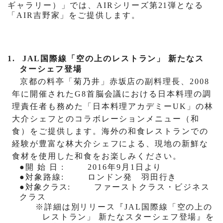
ギャラリー）」では、
AIR
シリーズ第
21
弾となる
「
AIR
吉野家」をご提供します。
1.
JAL国際線
「空の上のレストラン」 新たなス
ターシェフ登場
京都の料亭「菊乃井」赤坂店の副料理長、
2008
年に開催された
G8
首脳会議における日本料理の調
理責任者も務めた
「日本料理アカデミー
UK
」の林
大介
シェフとのコラボレーションメニュー（和
食）をご提供します。海外の和食レストランでの
経験が豊富な林大介シェフによる、現地の新鮮な
食材を使用した和食をお楽しみください。
●
開始日
:
2016
年
9
月
1
日より
●
対象路線
:
ロンドン発 羽田行き
●
対象クラス
:
ファーストクラス・ビジネス
クラス
※詳細は別リリース『
JAL
国際線「空の上の
レストラン」 新たなスターシェフ登場』を