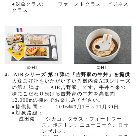
●
対象クラス
:
ファーストクラス・ビジネス
クラス
©HL
©HL
4.
AIR
シリーズ 第
21
弾に「吉野家の牛丼」を提供
大変ご好評をいただいている機内食
AIR
シリーズ
の第
21
弾は、「
AIR
吉野家」です。牛丼本来の
味にこだわり続ける吉野家の牛丼を高度約
12,000m
の機内でお楽しみください。
●
提供期間
：
2016
年
9
月
1
日～
11
月
30
日
●
対象路線
：
成田発
シカゴ、ダラス・フォートワー
ス、ボストン、ニューヨーク、ロサ
ンゼルス、