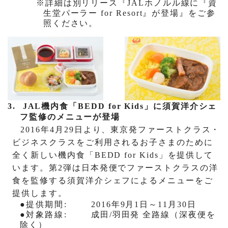
※詳細は別リリース『
JAL
ホノルル線に『資
生堂パーラー
for Resort
』が登場』をご参
照ください。
3.
JAL
機内食「
BEDD for Kids
」に須賀洋介シェ
フ監修のメニューが登場
2016
年
4
月
29
日より、東京発ファーストクラス・
ビジネスクラスをご利用されるお子さまのために
全く新しい
機内食
「
BEDD for Kids
」を提供して
います。第
2
弾は日本発便でファーストクラスの洋
食を監修する須賀洋介シェフによるメニューをご
提供します。
●
提供期間
:
2016
年
9
月
1
日～
11
月
30
日
●
対象路線
:
成田
/
羽田発 全路線（深夜便を
除く）