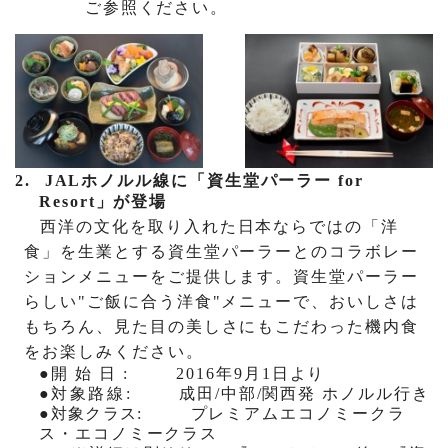
ご参照ください。
2.
JAL
ホノルル線に「資生堂パーラー f
or
Resort
」が登場
西洋の文化を
取り入れた
日本ならではの「洋
食」を生業とする資生堂パーラー
とのコラボレー
ションメニューをご提供します。
資生堂パーラー
らしい"ご飯に合う洋食"メニューで、おいしさは
もちろん、見た目の美しさにもこだわった機内食
をお楽しみください。
●
開始日
:
2016
年
9
月
1
日より
●
対象路線
:
成田
/
中部
/
関西発 ホノルル行き
●
対象クラス
:
プレミアムエコノミークラ
ス・エコノミークラス