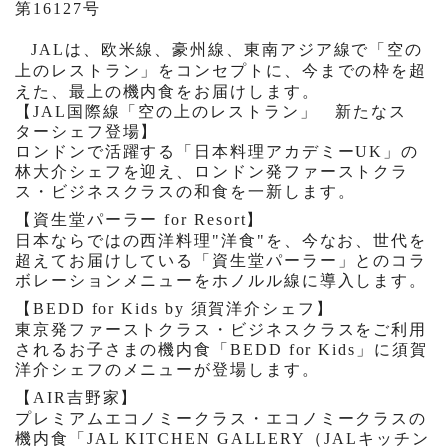
第16127号
JAL
は、欧米線、豪州線、東南アジア線で「空の
上のレストラン」をコンセプトに、今までの枠を超
えた、最上の機内食をお届けします。
【
JAL
国際線「空の上のレストラン」 新たなス
ターシェフ登場】
ロンドンで活躍する「日本料理アカデミー
UK
」の
林大介シェフを迎え、ロンドン発ファーストクラ
ス・ビジネスクラスの和食を一新します。
【資生堂パーラー
for Resort
】
日本ならではの西洋料理"洋食"を、今なお、世代を
超えてお届けしている「資生堂パーラー」とのコラ
ボレーションメニューをホノルル線に導入します。
【
BEDD for Kids by
須賀洋介シェフ】
東京発ファーストクラス・ビジネスクラスをご利用
されるお子さまの機内食「
BEDD for Kids
」に須賀
洋介シェフのメニューが登場します。
【
AIR
吉野家】
プレミアムエコノミークラス・エコノミークラスの
機内食「
JAL KITCHEN GALLERY
（
JAL
キッチン