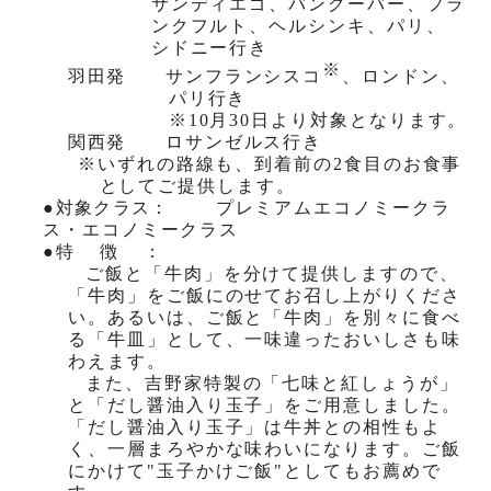
サンディエゴ、バンクーバー、フラ
ンクフルト、ヘルシンキ、パリ、
シドニー行き
※
羽田発
サンフランシスコ
、ロンドン、
パリ行き
※
10
月
30
日より対象となります。
関西発
ロサンゼルス行き
※いずれの路線も、到着前の
2
食目のお食事
としてご提供します。
●
対象クラス
：
プレミアムエコノミークラ
ス・エコノミークラス
●
特徴
：
ご飯と「牛肉」を分けて提供しますので、
「牛肉」をご飯にのせてお召し上がりくださ
い。あるいは、ご飯と「牛肉」を別々に食べ
る「牛皿」として、一味違ったおいしさも味
わえます。
また、吉野家特製の「七味と紅しょうが」
と「だし醤油入り玉子」をご用意しました。
「だし醤油入り玉子」は牛丼との相性もよ
く、一層まろやかな味わいになります。ご飯
にかけて"玉子かけご飯"としてもお薦めで