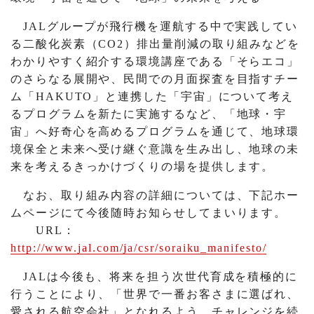
JALグループが飛行機を運航する中で実践してい
る二酸化炭素（CO2）排出量削減の取り組みなどを
わかりやすく紹介する環境講座である「そらエコ」
のさらなる展開や、民間での月面探査を目指すチー
ム「HAKUTO」と連携した「宇宙」について考え
るプログラムを新たに実施するなど、「地球・宇
宙」へ好奇心を高めるプログラムを通じて、地球環
境保全と未来へ受け継ぐ意識を生み出し、地球の未
来を考えるきっかけづくりの場を提供します。
なお、取り組み内容の詳細については、下記ホー
ムページにて今後随時お知らせしてまいります。
URL：
http://www.jal.com/ja/csr/soraiku_manifesto/
JALは今後も、将来を担う次世代育成を積極的に
行うことにより、「世界で一番お客さまに選ばれ、
愛される航空会社」となれるよう、チャレンジを続