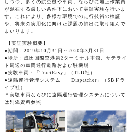
しつつ、多くの航空機や車両、ならびに地上作業員
が混在する厳しい条件下において実証実験を行いま
す。これにより、多様な環境での走行技術の検証
や、将来の実用化に向けた課題の抽出に取り組んで
まいります。
【実証実験概要】
●期間：2019年10月31日～2020年3月31日
●場所：成田国際空港第2ターミナル本館、サテライ
ト周辺の車両通行道路および駐機場
●実験車両：「TractEasy」（TLD社）
●遠隔運行管理システム：「Dispatcher」（SBドラ
イブ社）
＊実験車両ならびに遠隔運行管理システムについて
は別添資料参照