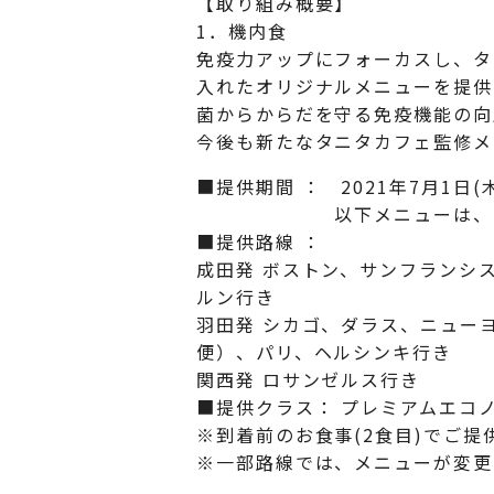
【取り組み概要】
1．機内食
免疫力アップにフォーカスし、タ
入れたオリジナルメニューを提供
菌からからだを守る免疫機能の向
今後も新たなタニタカフェ監修メ
■提供期間 ： 2021年7月1日(木
以下メニューは、2021年7月
■提供路線 ：
成田発 ボストン、サンフランシ
ルン行き
羽田発 シカゴ、ダラス、ニューヨー
便）、パリ、ヘルシンキ行き
関西発 ロサンゼルス行き
■提供クラス： プレミアムエコ
※到着前のお食事(2食目)でご提
※一部路線では、メニューが変更