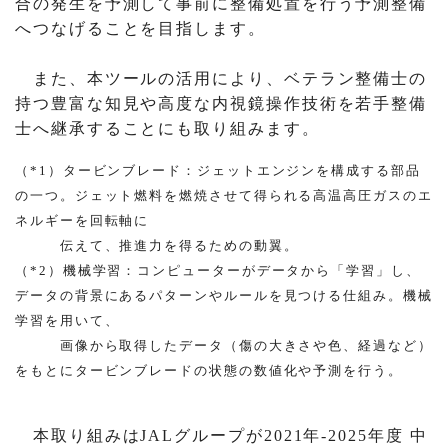
合の発生を予測して事前に整備処置を行う予測整備
へつなげることを目指します。
また、本ツールの活用により、ベテラン整備士の
持つ豊富な知見や高度な内視鏡操作技術を若手整備
士へ継承することにも取り組みます。
（*1）タービンブレード：ジェットエンジンを構成する部品
の一つ。ジェット燃料を燃焼させて得られる高温高圧ガスのエ
ネルギーを回転軸に
伝えて、推進力を得るための動翼。
（*2）機械学習：コンピューターがデータから「学習」し、
データの背景にあるパターンやルールを見つける仕組み。機械
学習を用いて、
画像から取得したデータ（傷の大きさや色、経過など）
をもとにタービンブレードの状態の数値化や予測を行う。
本取り組みはJALグループが2021年-2025年度 中