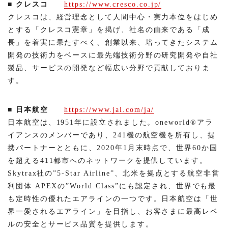
■ クレスコ
https://www.cresco.co.jp/
クレスコは、経営理念として人間中心・実力本位をはじめ
とする「クレスコ憲章」を掲げ、社名の由来である「成
長」を着実に果たすべく、創業以来、培ってきたシステム
開発の技術力をベースに最先端技術分野の研究開発や自社
製品、サービスの開発など幅広い分野で貢献しておりま
す。
■ 日本航空
https://www.jal.com/ja/
日本航空は、1951年に設立されました。oneworld®アラ
イアンスのメンバーであり、241機の航空機を所有し、提
携パートナーとともに、2020年1月末時点で、世界60か国
を超える411都市へのネットワークを提供しています。
Skytrax社の”5-Star Airline”、北米を拠点とする航空非営
利団体 APEXの”World Class”にも認定され、世界でも最
も定時性の優れたエアラインの一つです。日本航空は「世
界一愛されるエアライン」を目指し、お客さまに最高レベ
ルの安全とサービス品質を提供します。