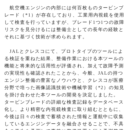
航空機エンジンの内部には何百枚ものタービンブ
レード（*1）が存在しており、工業用内視鏡を使用
して検査を行っていますが、ブレード1つ1つの故障
リスクを見分けるには整備士としての長年の経験と
それに基づく技術が求められます。
JALとクレスコにて、プロトタイプのツールによ
る検証を重ねた結果、整備作業における本ツールの
機能と将来的な活用性が評価され、加えて故障予測
の実現性も確認されたことから、今般、JALの持つ
エンジン整備の豊富なノウハウと、クレスコが医療
分野で培った画像認識技術や機械学習（*2）の知見
を掛け合わせた本ツールの開発を決定しました。
タービンブレードの詳細な検査記録をデータベース
化し、より精密な内視鏡検査に取り組むとともに、
今後は日々の検査で蓄積された情報と運航中に収集
しているエンジンデータを融合させることで、不具