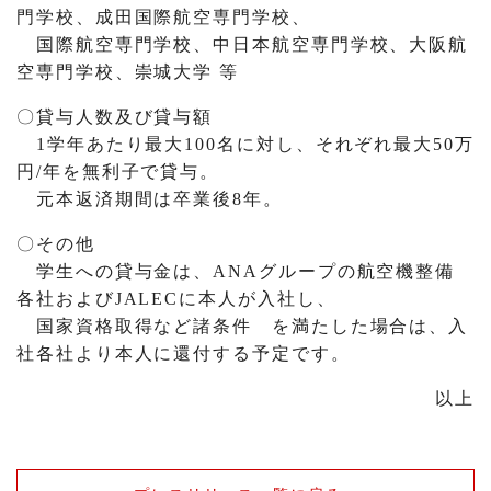
門学校、成田国際航空専門学校、
国際航空専門学校、中日本航空専門学校、大阪航
空専門学校、崇城大学 等
〇
貸与人数及び貸与額
1学年あたり最大100名に対し、それぞれ最大50万
円/年を無利子で貸与。
元本返済期間は卒業後8年。
〇
その他
学生への貸与金は、ANAグループの航空機整備
各社およびJALECに本人が入社し、
国家資格取得など諸条件 を満たした場合は、入
社各社より本人に還付する予定です。
以上