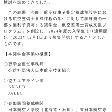
検討を進めてきました。
この結果、今般、航空従事者指定養成施設等にお
ける航空整備士養成課程の学生に対して訓練費の一
部を無利子貸与する奨学金「航空整備士育成支援プ
ログラム」を創設し、2024年度の入学生より適用開
始（2023年12月1日より募集開始）することとした
ものです。
【本奨学金事業の概要】
〇
奨学金運営事務局
公益社団法人日本航空技術協会
〇
協力エアライン等
ANAHD
JALEC
〇
参加民間養成機関
日本航空大学校（北海道・石川）、東日本航空専