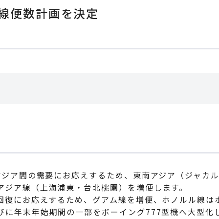
路線便数計画を決定
=アジア間の需要にお応えするため、東南アジア（ジャカ
アジア線（上海浦東・台北桃園）を増便します。
の回復にお応えするため、グアム線を増便、ホノルル線は
びに年末年始期間の一部をボーイング777型機へ大型化