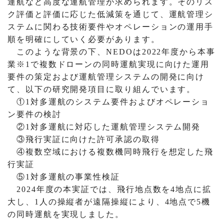
運航など高度な運航管理が求められます。そのリス
ク評価と評価に応じた低減策を通じて、運航管理シ
ステムに関わる技術要件やオペレーションの運用手
順を明確にしていく必要があります。
このような背景の下、NEDOは2022年度から本事
業※1で複数ドローンの同時運航実現に向けた運用
要件の策定および運航管理システムの開発に向け
て、以下の研究開発項目に取り組んでいます。
①1対多運航のシステム要件およびオペレーショ
ン要件の検討
②1対多運航に対応した運航管理システム開発
③飛行実証に向けた許可承認の取得
④複数空域における複数機同時飛行を想定した飛
行実証
⑤1対多運航の事業性検証
2024年度の本実証では、飛行地点数を4地点に拡
大し、1人の操縦者が遠隔操縦により、4地点で5機
の同時運航を実現しました。