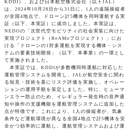
KDDI）、および日本航空株式会社（以下JAL）
は、2024年10月28日から31日に、1人の遠隔操縦者
が全国4地点で、ドローン計5機体を同時運航する実
証（以下、本実証）に成功しました。本実証は、
NEDOの「次世代空モビリティの社会実装に向けた
実現プロジェクト（ReAMoプロジェクト）」にお
ける「ドローンの1対多運航を実現する機体・シス
テムの要素技術開発」（以下、本事業）の一環とし
て実施されました。
本実証では、KDDIが多数機同時運航に対応した
運航管理システムを開発し、JALが航空安全に関わ
る知見・技術を基にリスク評価を実施し、オペレー
ションの運用手順を策定しました。特に、ヒューマ
ンエラー防止のため、イレギュラー発生時の音声通
知や操作の支援機能を運航管理システムに追加した
点が特徴です。これにより、1人の操縦者が、気象
条件など運航環境が異なる全国4地点で計5機体を安
全かつ効率的に運航し、運航管理システムおよび運