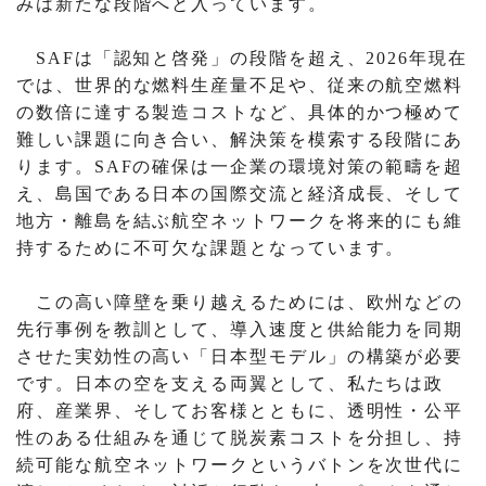
みは新たな段階へと入っています。
SAFは「認知と啓発」の段階を超え、2026年現在
では、世界的な燃料生産量不足や、従来の航空燃料
の数倍に達する製造コストなど、具体的かつ極めて
難しい課題に向き合い、解決策を模索する段階にあ
ります。SAFの確保は一企業の環境対策の範疇を超
え、島国である日本の国際交流と経済成長、そして
地方・離島を結ぶ航空ネットワークを将来的にも維
持するために不可欠な課題となっています。
この高い障壁を乗り越えるためには、欧州などの
先行事例を教訓として、導入速度と供給能力を同期
させた実効性の高い「日本型モデル」の構築が必要
です。日本の空を支える両翼として、私たちは政
府、産業界、そしてお客様とともに、透明性・公平
性のある仕組みを通じて脱炭素コストを分担し、持
続可能な航空ネットワークというバトンを次世代に