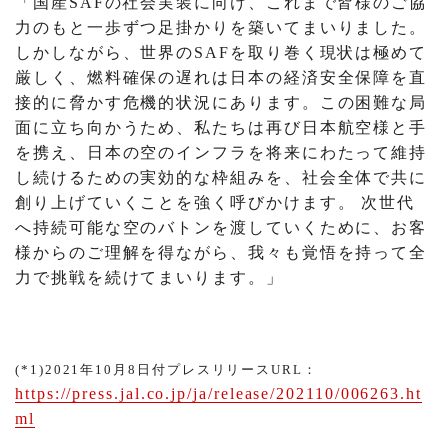
「国産SAFの社会実装に向け、これまで皆様のご協
力のもと一歩ずつ足掛かりを築いてまいりました。
しかしながら、世界のSAFを取り巻く現状は極めて
厳しく、燃料確保の遅れは日本の経済安全保障を直
接的に脅かす危機的状況にあります。この困難な局
面に立ち向かうため、私たちは再び日本航空様と手
を携え、日本の空のインフラを将来にわたって維持
し続けるための実効的な枠組みを、社会全体で共に
創り上げていくことを強く呼びかけます。 次世代
へ持続可能な空のバトンを渡していくために、お客
様からのご理解を得ながら、我々も覚悟を持って全
力で挑戦を続けてまいります。」
(*1)2021年10月8日付プレスリリースURL：
https://press.jal.co.jp/ja/release/202110/006263.ht
ml