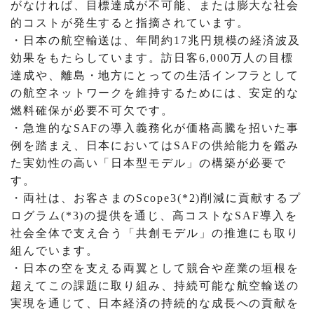
がなければ、目標達成が不可能、または膨大な社会
的コストが発生すると指摘されています。
・日本の航空輸送は、年間約17兆円規模の経済波及
効果をもたらしています。訪日客6,000万人の目標
達成や、離島・地方にとっての生活インフラとして
の航空ネットワークを維持するためには、安定的な
燃料確保が必要不可欠です。
・急進的なSAFの導入義務化が価格高騰を招いた事
例を踏まえ、日本においてはSAFの供給能力を鑑み
た実効性の高い「日本型モデル」の構築が必要で
す。
・両社は、お客さまのScope3(*2)削減に貢献するプ
ログラム(*3)の提供を通じ、高コストなSAF導入を
社会全体で支え合う「共創モデル」の推進にも取り
組んでいます。
・日本の空を支える両翼として競合や産業の垣根を
超えてこの課題に取り組み、持続可能な航空輸送の
実現を通じて、日本経済の持続的な成長への貢献を