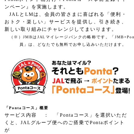
ンペーン
』を実施します。
JAL
と
LM
は、会員の皆さまに喜ばれる「便利・
おトク・楽しい」サービスを提供し、引き続き、
新しい取り組みにチャレンジしてまいります。
（※）
JMB
は
JAL
マイレージバンクの略称です。「
JMB
×
Po
員」は、どなたでも無料でお申し込みいただけます。
「
Ponta
コース」概要
サービス内容
： 「
Ponta
コース」を選択いただ
くと、
JAL
グループ便へのご搭乗で
Ponta
ポイント
が