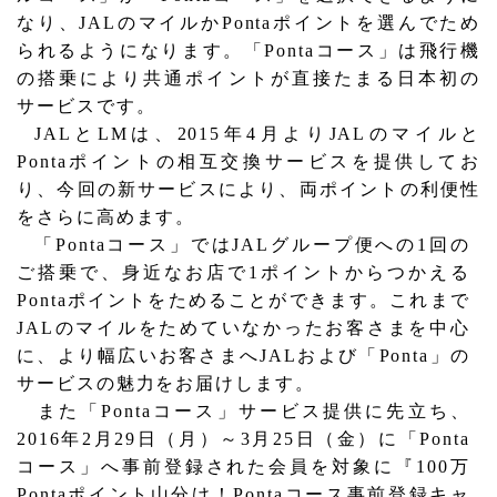
なり、
JAL
のマイルか
Ponta
ポイントを選んでため
られるようになります。「
Ponta
コース」は飛行機
の搭乗により共通ポイントが直接たまる日本初の
サービスです。
JAL
と
LM
は、
2015
年
4
月より
JAL
のマイルと
Ponta
ポイントの相互交換サービスを提供してお
り、今回の新サービスにより、両ポイントの利便性
をさらに高めます。
「
Ponta
コース」では
JAL
グループ便への
1
回の
ご搭乗で、身近なお店で
1
ポイントからつかえる
Ponta
ポイントをためることができます。これまで
JAL
のマイルをためていなかったお客さまを中心
に、より幅広いお客さまへ
JAL
および「
Ponta
」の
サービスの魅力をお届けします。
また「
Ponta
コース」サービス提供に先立ち、
2016
年
2
月
29
日（月）～
3
月
25
日（金）に「
Ponta
コース」へ事前登録された会員を対象に『
100
万
Ponta
ポイント山分け！
Ponta
コース事前登録キャ