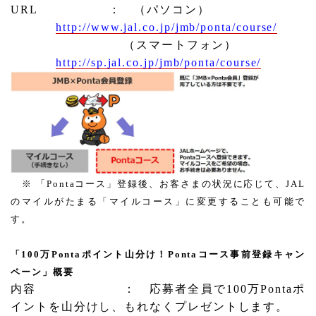
URL
： （パソコン）
http://www.jal.co.jp/jmb/ponta/course/
（スマートフォン）
http://sp.jal.co.jp/jmb/ponta/course/
※ 「
Ponta
コース」登録後、お客さまの状況に応じて、
JAL
のマイルがたまる「マイルコース」に変更することも可能で
す。
「
100
万
Ponta
ポイント山分け！
Ponta
コース事前登録キャン
ペーン」概要
内容
： 応募者全員で
100
万
Ponta
ポ
イントを山分けし、もれなくプレゼントします。