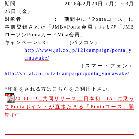
期間
：
2016
年
2
月
29
日（月）～
3
月
25
日（金）
対象者
： 期間中に「
Ponta
コース」に
事前登録された「
JMB
×
Ponta
会員」および
「
JMB
ローソン
Ponta
カード
Visa
会員」
キャンペーン
URL
： （パソコン）
http://www.jal.co.jp/121campaign/ponta_y
amawake/
（スマートフォン）
http://sp.jal.co.jp/121campaign/ponta_yamawake/
*印刷をされる方はこちらをご利用下さい。
20160229_共同リリース__日本初、JALに乗っ
てPontaポイントが直接たまる「Pontaコース」開
始.pdf