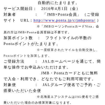
自動的にたまります。
サービス開始日：
2016
年
4
月
1
日（金）
対象者
： 「
JMB
×
Ponta
会員」 （ご登録
サイト
URL
：
http://www.ponta.jp/c/jmbponta/
）
※「
JMB
ローソン
Ponta
カード
Visa
」会
員の方は
JMB
×
Ponta
会員登録は不要です。
加算ポイント数
： フライトマイルの半数の
Ponta
ポイントがたまります。
※一度
積算されたマイルを自動交換し、
Ponta
ポイントを加算します。
ご登録方法
：
JAL
ホームページを通じて、簡
単な操作でお申込みいただけます。
JMB
・
Ponta
カードともに無料
で入会・利用でき、どなたでもご利用可能です。
対象便
：
JAL
グループ便名でご予約・ご
搭乗いただいた全便
※北海道エアシステムは
JAL
便名でご搭
乗いただいた場合のみ積算対象になります。