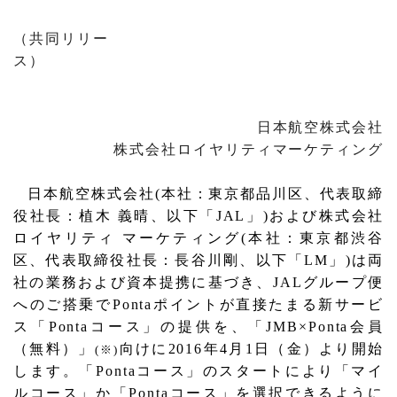
（共同リリー
ス）
日本航空株式会社
株式会社ロイヤリティマーケティング
日本航空株式会社
(
本社：東京都品川区、代表取締
役社長：植木 義晴、以下「
JAL
」
)
および株式会社
ロイヤリティ マーケティング
(
本社：東京都渋谷
区、代表取締役社長：長谷川剛、以下「
LM
」
)
は両
社の業務および資本提携に基づき、
JAL
グループ便
へのご搭乗で
Ponta
ポイントが直接たまる新サービ
ス「
Ponta
コース」の提供を、「
JMB
×
Ponta
会員
（無料）」
向けに
2016
年
4
月
1
日（金）より開始
(
※
)
します。「
Ponta
コース」のスタートにより「マイ
ルコース」か「
Ponta
コース」を選択できるように