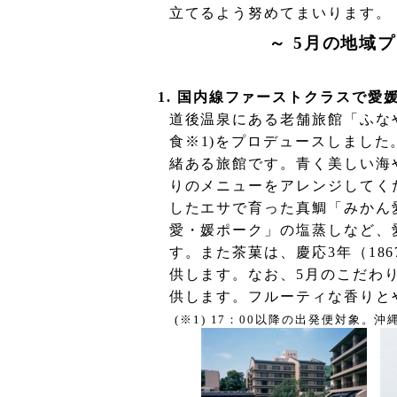
立てるよう努めてまいります。
～
5
月の地域プ
1.
国内線ファーストクラスで愛
道後温泉にある老舗旅館「ふな
食※
1)
をプロデュースしました
緒ある旅館です。青く美しい海
りのメニューをアレンジしてく
したエサで育った真鯛「みかん
愛・媛ポーク」の塩蒸しなど、
す。また茶菓は、慶応
3
年（
186
供します。なお、
5
月のこだわ
供します。フルーティな香りと
(
※
1) 17
：
00
以降の出発便対象。
沖