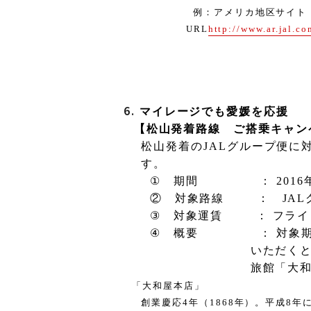
例：アメリカ地区サイト
URL
http://www.ar.jal.c
6.
マイレージでも愛媛を応援
【松山発着路線 ご搭乗キャン
松山発着
の
JAL
グループ便に
す。
①
期間
：
2016
② 対象路線
：
JAL
③
対象運賃
： フラ
④
概要
： 対象
いただく
旅館「大
「大和屋本店」
創業慶応
4
年（
1868
年）。平成
8
年