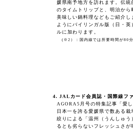
媛県南予地方を訪れます。伝統
の
タイムトリップと、明治から
美味しい鍋料理
などもご紹介し
ようにバイリンガル版（日・英
ルに
加わります。
(
※
2
）：国内線では所要時間が
80
4.
JAL
カード会員誌・国際線フ
AGORA5
月号の特集記事「愛
日本一を誇る
愛媛県で数ある栽
絞りによる「温州（うんしゅう
る
とも劣らないフレッシュさが