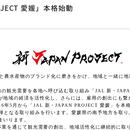
ROJECT 愛媛」本格始動
興と農水産物のブランド化に磨きをかけ、地域と一緒に地
内の観光需要を各地へ呼び込む取り組み「
JAL
新・
JAP
が地域の経済を活性化し、さらには、雇用の創出にも繋
16
年
5
月から「
JAL
新・
JAPAN PROJECT
愛媛」を本
弾となる取り組みを行います。愛媛県の南予地方を取り
まいります。
事業を通じて観光需要の創出、地域活性化に継続的に取