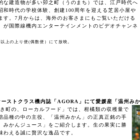
的な
建造物が多い卯之町（うのまち）では、江戸時代へ
昭和時代の学校体験、
創建
100
周年を迎える芝居小屋や
ます。
7
月からは、海外のお客さまにも
ご覧いただける
）が国際
線機内エンターテインメントのビデオチャンネ
分
以
上の上り便
(
偶数便）にて
放映。
ァーストクラス機内誌「
AGORA
」にて愛媛産「温州み
しき町の、ローカル
フード」では、柑橘類の収穫量で
培品種の中の主役、「温州みか
ん」の正真正銘の手
）
みかんジュース」をご紹介します。生の果実に勝
味わえる誠に贅沢な
逸品です。