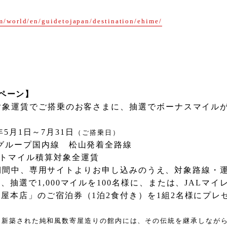
om/world/en/guidetojapan/destination/ehime/
ペーン
】
対象運賃でご搭乗のお客さまに、抽選でボーナスマイル
年
5
月
1
日～
7
月
31
日
（ご搭乗日）
グループ国内線 松山発着全路線
イトマイル積算対象全運賃
期間中、専用サイトよりお申し込みのうえ、対象路線・
と、抽選で
1,000
マイルを
100
名様に、または、
JAL
マイ
和屋本店」のご宿泊券（
1
泊
2
食付き）を
1
組
2
名様にプレ
に新築された純和風数寄屋造りの館内には、
その伝統を継承しなが