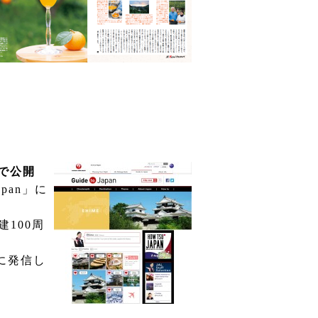
で公開
apan
」に
建
100
周
に発信し
。