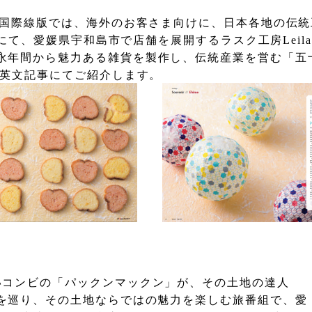
国際線版では、海外のお客さま向けに、日本各地の伝統
にて、愛媛県宇和島市で店舗を展開するラスク工房
Leil
永年間
から魅力ある雑貨を製作し、伝統産業を営む「五
英文記事にてご紹介します。
いコンビの「パックン
マックン」が、その土地の達人
を巡り、その土地ならではの魅力を楽しむ
旅番組で、愛