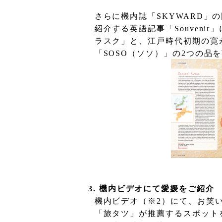
さらに機内誌「
SKYWARD
」の
紹介する英語記事「
Souvenir
」
ラスク」と、
江戸時代初期の寛
「
SOSO
（ソソ）」の
2
つの品を
3.
機内ビデオにて愛媛をご紹介
機内ビデオ
（
※
2
）
にて、お笑
「旅タツ」が推薦する
スポット