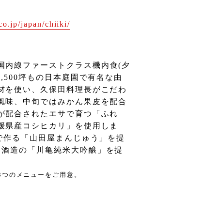
co.jp/japan/chiiki/
国内線ファースト
クラス機内食
(
夕
1,500
坪もの日本庭園で有名な由
材を使い、久保田料理長がこだわ
風味、中旬ではみかん果皮を配合
が配合されたエサで育つ「ふれ
媛県産コシヒカリ」を使用しま
で作る「山田屋まんじゅう」を提
 酒造の「川亀純米大吟醸」
を提
3
つのメニューをご用意。