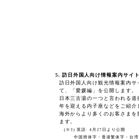
5.
訪日外国人向け情報案内サイ
訪日外国人向け観光情報案内サ
て、
「愛媛編」を公開します。
日本三古湯の一つと言われる道
年を迎える
内子座などをご紹介
海外からより多くのお客さまを
ま
(
※
3)
英語
: 4
月
27
日より公開
中国簡体字・香港繁体字
・台湾