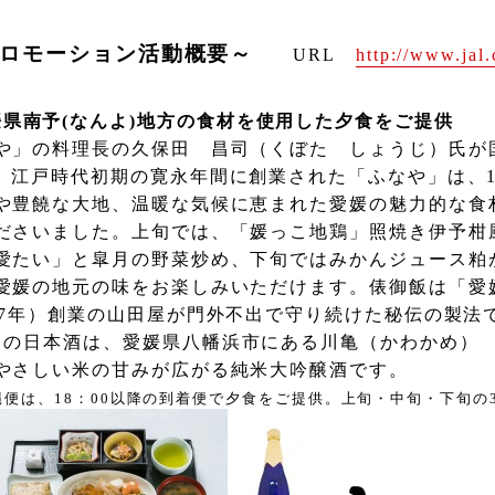
ロモーション活動概要～
URL
http://www.jal.
媛県南予
(
なんよ
)
地方の食材を使用した夕食をご提供
や」の料理長の久保田 昌司（くぼた しょうじ）氏が
。江戸時代初期の寛永年間に創業された「ふなや」は、
や豊饒な大地、温暖な気候に恵まれた愛媛の魅力的な食
ださいました。上旬では、「媛っこ地鶏」照焼き伊予柑
愛たい」と皐月の野菜炒め、下旬ではみかんジュース粕
愛媛の地元の味をお楽しみいただけます。俵御飯は「愛
7
年）創業の山田屋が門外不出で守り続けた秘伝の製法
りの日本酒は、愛媛県八幡浜市にある川亀（かわかめ）
やさしい米の甘みが広がる純米大吟醸酒です。
縄便は、
18
：
00
以降の到着便で夕食をご提供。上旬・中旬・下旬の