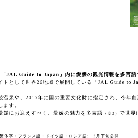
ト「
JAL Guide to Japan
」内に愛媛の観光情報を多言語
イトとして世界
26
地域で展開している「
JAL Guide to J
後温泉や、
2015
年に
国の重要文化財に指定され、今年創
します。
愛媛にお迎えすべく、
愛媛の魅力を多言語
で世界
（※
3
）
す
繁体字・フランス語・
ドイツ語・ロシア語
:
5
月下旬公開