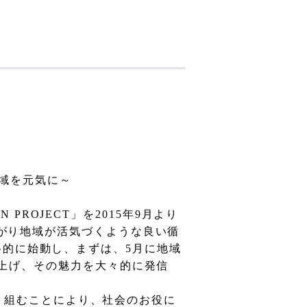
域を元気に～
AN PROJECT
」を
2015
年
9
月より
がり地域が活気づくような良い循
格的に始動し、まずは、
5
月に地域
上げ、その魅力を大々的に発信
り
組むことにより、社会のお役に