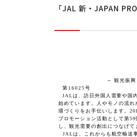
「JAL 新・JAPAN P
～ 観光振
第
16025
号
JAL
は、訪日外国人需要や国
始めています。人やモノの流れ
環づくりをお手伝いします。
20
プロモーション活動として第
59
し、観光需要の創出につなげて
JAL
は、これからも航空輸送