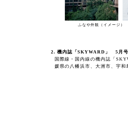
ふなや外観（イメージ）
2.
機内誌「
SKYWARD
」
5
月
国際線・国内線の機内誌「
SKY
媛県の八幡浜市、大洲市、宇和