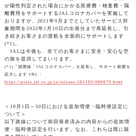
が陽性判定された場合にかかる医療費・検査費・隔
離費用をサポートするJALコロナカバーを実施して
おりますが、2021年9月までとしていたサービス対
象期間を2022年1月10日の出発分まで再延長し、引
き続きお客さまの渡航を全面的にサポートします
(*1)。
JALは今後も、全てのお客さまに安全・安心な空
の旅を提供してまいります。
(*1)「国際線「JALコロナカバー」を延長し、サポート範囲を
拡大します URL：
https://press.jal.co.jp/ja/release/202105/006079.html
＜10月1日～30日における追加増便・臨時便設定に
ついて＞
以下路線について前回発表済みの内容からの追加増
便・臨時便設定を行います。なお、これらは既に販