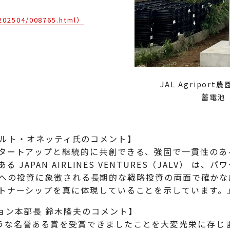
e/202504/008765.html）
JAL Agripor
蓄電池「
 アルベルト・オネッティ氏のコメント】
スタートアップと継続的に共創できる、強固で一貫性の
る JAPAN AIRLINES VENTURES（JALV） 
rbon への投資に象徴される長期的な戦略投資の両面で確
ートナーシップを真に体現していることを示しています。
ョン本部長 鈴木隆夫のコメント】
のような名誉ある賞を受賞できましたことを大変光栄に存じ