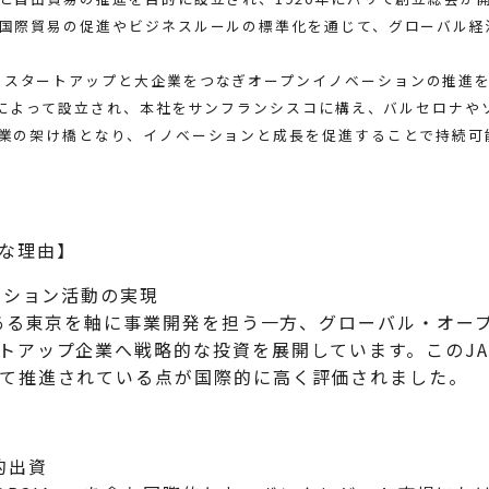
国際貿易の促進やビジネスルールの標準化を通じて、グローバル経
MTB)は、世界のスタートアップと大企業をつなぎオープンイノベーションの
ッチによって設立され、本社をサンフランシスコに構え、バルセロナ
業の架け橋となり、イノベーションと成長を促進することで持続可
主な理由】
ーション活動の実現
社のある東京を軸に事業開発を担う一方、グローバル・オー
トアップ企業へ戦略的な投資を展開しています。このJA
て推進されている点が国際的に高く評価されました。
的出資