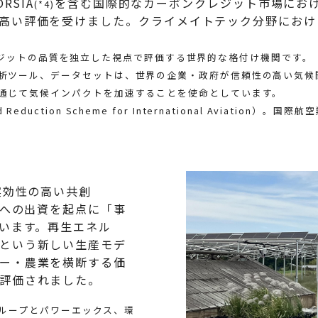
RSIA
を含む国際的なカーボンクレジット市場にお
(*4)
高い評価を受けました。クライメイトテック分野におけ
ジットの品質を独立した視点で評価する世界的な格付け機関です。
析ツール、データセットは、世界の企業・政府が信頼性の高い気候
通じて気候インパクトを加速することを使命としています。
g and Reduction Scheme for International Aviat
実効性の高い共創
スへの出資を起点に「事
ています。再生エネル
という新しい生産モデ
ー・農業を横断する価
評価されました。
Lグループとパワーエックス、環