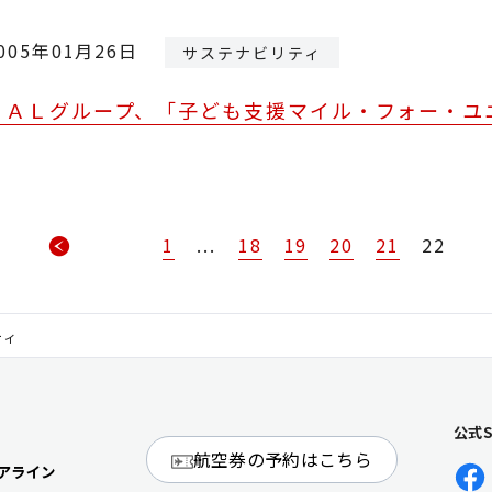
005年01月26日
サステナビリティ
ＪＡＬグループ、「子ども支援マイル・フォー・ユ
1
...
18
19
20
21
22
ティ
公式
航空券の予約はこちら
アライン