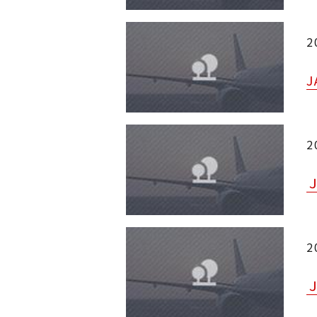
2
2
2